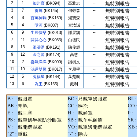
2
1
--
加州寶
(BK094)
高雅志
無特別報告
3
7
--
得輝
(BK145)
何敬森
無特別報告
4
8
--
百萬神駒
(BK169)
湯寶森
無特別報告
5
4
--
明河
(BK007)
查汝誠
無特別報告
6
9
--
生辰快樂
(BK013)
謝展鵠
無特別報告
7
11
--
開開心心
(BK033)
白德民
無特別報告
8
13
--
浪濤湧
(BK191)
陳俊輝
無特別報告
9
12
--
金之源
(BK174)
高慈
無特別報告
10
2
--
喜氣洋洋
(BK009)
談樹文
無特別報告
11
10
--
鴻運雙輝
(BK017)
李易學
無特別報告
12
5
--
兔福星
(BK144)
葉楚航
無特別報告
13
6
--
為王
(BK165)
戴利
無特別報告
B :
BO :
BL :
戴眼罩
只戴單邊眼罩
BK :
CC :
CO 
閘氈
喉托
E :
H :
P :
戴耳塞
戴頭罩
PS :
SB :
SR :
戴單邊半掩防沙眼罩
戴羊毛額箍
V :
VO :
XB 
戴開縫眼罩
戴單邊開縫眼罩
"2" :
"-" :
重戴
除去