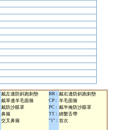
BR :
戴左邊防斜跑刺墊
戴右邊防斜跑刺墊
:
CP :
戴單邊羊毛面箍
羊毛面箍
PC :
戴防沙眼罩
戴半掩防沙眼罩
TT :
鼻箍
綁繫舌帶
:
"1" :
交叉鼻箍
首次