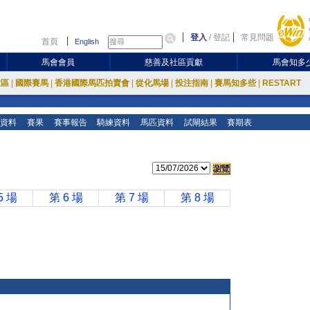
登入
/
登記
常見問題
首頁
English
馬會會員
慈善及社區貢獻
馬會知多
放區
|
國際賽馬
|
香港國際馬匹拍賣會
|
從化馬場
|
投注指南
|
賽馬知多些
|
RESTART
資料
賽果
賽事報告
騎練資料
馬匹資料
試閘結果
賽期表
5 場
第 6 場
第 7 場
第 8 場