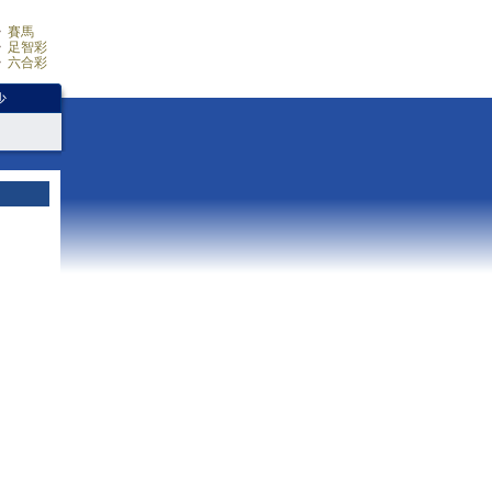
賽馬
足智彩
六合彩
少