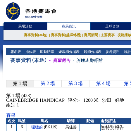
馬場活動
賽馬資訊
足球資訊
賽事資料(本地)
|
賽事資料(越洋轉播)
|
賽馬新聞
|
主要賽事
|
視聽播
報名表
排位表
即時賠率
練馬師分場表
騎師分場表
參考資料
統計
第 1 場
第 2 場
第 3 場
第 4 場
第 
第 1 場 (423)
CAINEBRIDGE HANDICAP 評分:- 1200 米 沙田 好地
組別 1
賽果
名次
馬號
馬名
騎師
配備
走勢評述
1
3
--
猛猛的
(BK119)
馬佳善
無特別報告