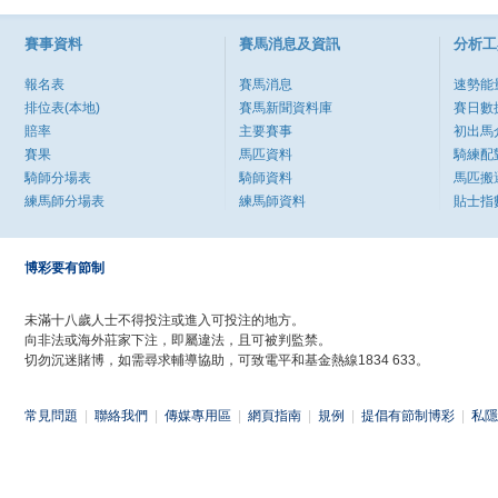
賽事資料
賽馬消息及資訊
分析工
報名表
賽馬消息
速勢能
排位表(本地)
賽馬新聞資料庫
賽日數
賠率
主要賽事
初出馬
賽果
馬匹資料
騎練配
騎師分場表
騎師資料
馬匹搬
練馬師分場表
練馬師資料
貼士指
博彩要有節制
未滿十八歲人士不得投注或進入可投注的地方。
向非法或海外莊家下注，即屬違法，且可被判監禁。
切勿沉迷賭博，如需尋求輔導協助，可致電平和基金熱線1834 633。
常見問題
|
聯絡我們
|
傳媒專用區
|
網頁指南
|
規例
|
提倡有節制博彩
|
私隱