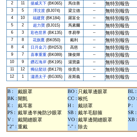
2
11
--
揚威天下
(BK065)
馬佳善
無特別報告
3
5
--
澤汶渡
(BJ074)
梁立德
無特別報告
4
10
--
福建寶
(BK184)
羅富全
無特別報告
5
2
--
超力寶
(BJ015)
馬素爾
無特別報告
6
3
--
彩色世界
(BK135)
李易學
無特別報告
7
8
--
花旗鷹
(BK050)
戴利
無特別報告
8
4
--
日月金刀
(BH253)
高慈
無特別報告
9
7
--
喜事重重
(BK089)
陳俊輝
無特別報告
10
9
--
鑽石海岸
(BK195)
湯寶森
無特別報告
11
12
--
獨佔鰲頭
(BK178)
徐貴良
無特別報告
12
1
--
瀟洒太子
(BG305)
巫斯義
無特別報告
B :
BO :
BL :
戴眼罩
只戴單邊眼罩
BK :
CC :
CO 
閘氈
喉托
E :
H :
P :
戴耳塞
戴頭罩
PS :
SB :
SR :
戴單邊半掩防沙眼罩
戴羊毛額箍
V :
VO :
XB 
戴開縫眼罩
戴單邊開縫眼罩
"2" :
"-" :
重戴
除去