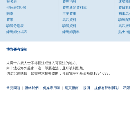
報名表
賽馬消息
速勢能
排位表(本地)
賽馬新聞資料庫
賽日數
賠率
主要賽事
初出馬
賽果
馬匹資料
騎練配
騎師分場表
騎師資料
馬匹搬
練馬師分場表
練馬師資料
貼士指
博彩要有節制
未滿十八歲人士不得投注或進入可投注的地方。
向非法或海外莊家下注，即屬違法，且可被判監禁。
切勿沉迷賭博，如需尋求輔導協助，可致電平和基金熱線1834 633。
常見問題
|
聯絡我們
|
傳媒專用區
|
網頁指南
|
規例
|
提倡有節制博彩
|
私隱