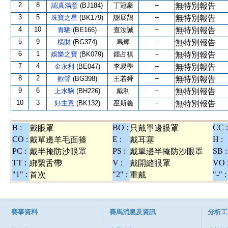
2
8
--
認真滿意
(BJ184)
丁冠豪
無特別報告
3
5
--
珠寶之星
(BK179)
謝展鵠
無特別報告
4
10
--
青馳
(BE166)
查汝誠
無特別報告
5
9
--
橫財
(BG374)
馬輝
無特別報告
6
1
--
娛樂之寶
(BK079)
鍾占祺
無特別報告
7
4
--
金永利
(BE047)
李易學
無特別報告
8
2
--
歡聲
(BG398)
王若舜
無特別報告
9
6
--
上水駒
(BH226)
戴利
無特別報告
10
3
--
好主意
(BK132)
巫斯義
無特別報告
B :
BO :
CC :
戴眼罩
只戴單邊眼罩
CO :
E :
H :
戴單邊羊毛面箍
戴耳塞
PC :
PS :
SB :
戴半掩防沙眼罩
戴單邊半掩防沙眼罩
TT :
V :
VO 
綁繫舌帶
戴開縫眼罩
"1" :
"2" :
"-" :
首次
重戴
賽事資料
賽馬消息及資訊
分析工