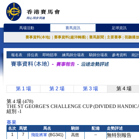
馬場活動
賽馬資訊
足球資訊
賽事資料(本地)
|
賽事資料(越洋轉播)
|
賽馬新聞
|
主要賽事
|
視聽播
報名表
排位表
即時賠率
練馬師分場表
騎師分場表
參考資料
統計
第 1 場
第 2 場
第 3 場
第 4 場
第 4 場 (478)
THE ST GEORGE'S CHALLENGE CUP (DIVIDED HAND
組別 -1
賽果
名次
馬號
馬名
騎師
配備
走勢評述
1
7
--
飛龍將軍
(BG341)
高慈
無特別報告