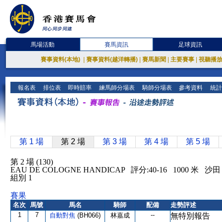
馬場活動
賽馬資訊
足球資訊
賽事資料(本地)
|
賽事資料(越洋轉播)
|
賽馬新聞
|
主要賽事
|
視聽播
報名表
排位表
即時賠率
練馬師分場表
騎師分場表
參考資料
統計
第 1 場
第 2 場
第 3 場
第 4 場
第 5 場
第 2 場 (130)
EAU DE COLOGNE HANDICAP 評分:40-16 1000 米
組別 1
賽果
名次
馬號
馬名
騎師
配備
走勢評述
1
7
--
自動對焦
(BH066)
林嘉成
無特別報告