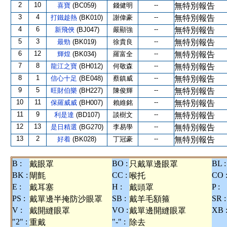
2
10
--
喜寶
(BC059)
錢健明
無特別報告
3
4
--
打鐵趁熱
(BK010)
謝偉豪
無特別報告
4
6
--
新飛俠
(BJ047)
嚴顯強
無特別報告
5
3
--
最勁
(BK019)
徐貴良
無特別報告
6
12
--
輝煌
(BK034)
羅富全
無特別報告
7
8
--
龍江之寶
(BH012)
何敬森
無特別報告
8
1
--
信心十足
(BE048)
蔡鎮威
無特別報告
9
5
--
旺財伯樂
(BH227)
陳俊輝
無特別報告
10
11
--
保羅威威
(BH007)
賴維銘
無特別報告
11
9
--
利是達
(BD107)
談樹文
無特別報告
12
13
--
是日精選
(BG270)
李易學
無特別報告
13
2
--
好着
(BK028)
丁冠豪
無特別報告
B :
BO :
BL :
戴眼罩
只戴單邊眼罩
BK :
CC :
CO 
閘氈
喉托
E :
H :
P :
戴耳塞
戴頭罩
PS :
SB :
SR :
戴單邊半掩防沙眼罩
戴羊毛額箍
V :
VO :
XB 
戴開縫眼罩
戴單邊開縫眼罩
"2" :
"-" :
重戴
除去