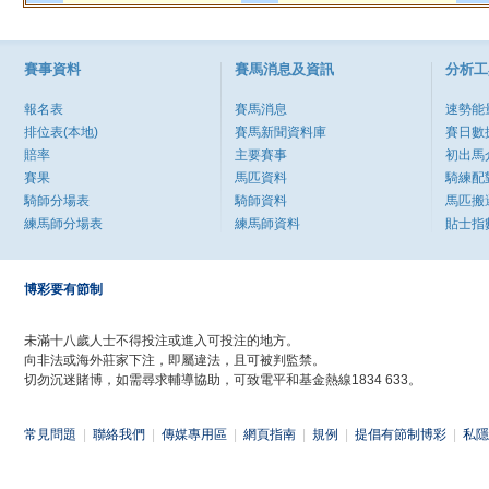
賽事資料
賽馬消息及資訊
分析工
報名表
賽馬消息
速勢能
排位表(本地)
賽馬新聞資料庫
賽日數
賠率
主要賽事
初出馬
賽果
馬匹資料
騎練配
騎師分場表
騎師資料
馬匹搬
練馬師分場表
練馬師資料
貼士指
博彩要有節制
未滿十八歲人士不得投注或進入可投注的地方。
向非法或海外莊家下注，即屬違法，且可被判監禁。
切勿沉迷賭博，如需尋求輔導協助，可致電平和基金熱線1834 633。
常見問題
|
聯絡我們
|
傳媒專用區
|
網頁指南
|
規例
|
提倡有節制博彩
|
私隱