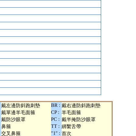
BR :
戴左邊防斜跑刺墊
戴右邊防斜跑刺墊
:
CP :
戴單邊羊毛面箍
羊毛面箍
PC :
戴防沙眼罩
戴半掩防沙眼罩
TT :
鼻箍
綁繫舌帶
:
"1" :
交叉鼻箍
首次