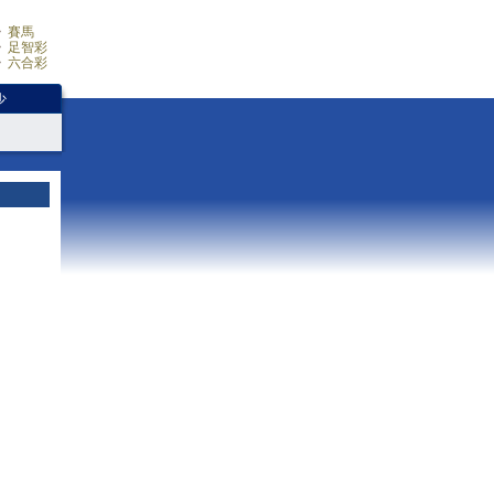
賽馬
足智彩
六合彩
少