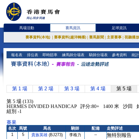
馬場活動
賽馬資訊
足球資訊
賽事資料(本地)
|
賽事資料(越洋轉播)
|
賽馬新聞
|
主要賽事
|
視聽播
報名表
排位表
即時賠率
練馬師分場表
騎師分場表
參考資料
統計
第 1 場
第 2 場
第 3 場
第 4 場
第 5 場
第 5 場 (133)
HERMES DIVIDED HANDICAP 評分:80+ 1400 米 沙
組別 -1
賽果
名次
馬號
馬名
騎師
配備
走勢評述
1
5
--
貴族英雄
(BJ273)
李格力
無特別報告