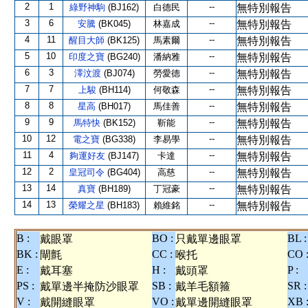
2
1
--
綠野神駒
(BJ162)
白德民
無特別報告
3
6
--
安騰
(BK045)
林嘉成
無特別報告
4
11
--
醒目大師
(BK125)
馬素爾
無特別報告
5
10
--
印度之寶
(BG240)
潘納雅
無特別報告
6
3
--
澤汶渡
(BJ074)
勞愛德
無特別報告
7
7
--
上駿
(BH114)
何敬森
無特別報告
8
8
--
星高
(BH017)
馬佳善
無特別報告
9
9
--
馬特快
(BK152)
靳能
無特別報告
10
12
--
電之寶
(BG338)
李易學
無特別報告
11
4
--
夠運好友
(BJ147)
卡達
無特別報告
12
2
--
皇冠司令
(BG404)
高慈
無特別報告
13
14
--
真寶
(BH189)
丁冠豪
無特別報告
14
13
--
榮耀之星
(BH183)
賴維銘
無特別報告
B :
BO :
BL :
戴眼罩
只戴單邊眼罩
BK :
CC :
CO 
閘氈
喉托
E :
H :
P :
戴耳塞
戴頭罩
PS :
SB :
SR :
戴單邊半掩防沙眼罩
戴羊毛額箍
V :
VO :
XB 
戴開縫眼罩
戴單邊開縫眼罩