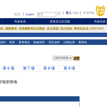
登入
/
登記
常見問題
首頁
English
馬會會員
慈善及社區貢獻
馬會知多
放區
|
國際賽馬
|
香港國際馬匹拍賣會
|
從化馬場
|
投注指南
|
賽馬知多些
|
RESTART
資料
賽果
賽事報告
騎練資料
馬匹資料
試閘結果
賽期表
第 6 場
第 7 場
第 8 場
第 9 場
田 好地至快地