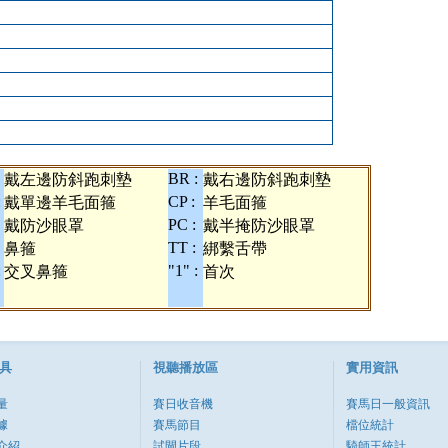
BR :
戴左邊防斜跑刺墊
戴右邊防斜跑刺墊
:
CP :
戴單邊羊毛面箍
羊毛面箍
PC :
戴防沙眼罩
戴半掩防沙眼罩
TT :
鼻箍
綁繫舌帶
:
"1" :
交叉鼻箍
首次
具
視聽播放區
實用資訊
量
賽日收音機
賽馬日一般資訊
據
賽馬節目
檔位統計
介紹
試閘片段
騎師王統計