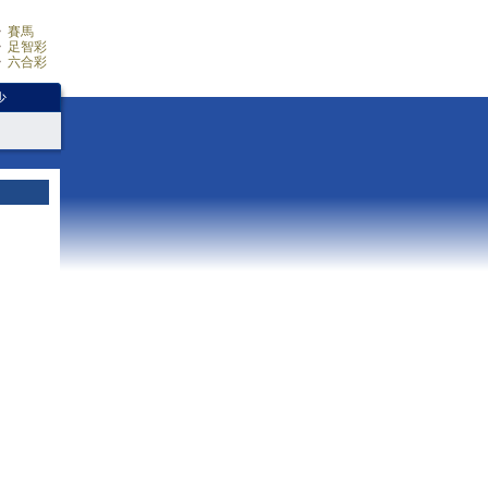
賽馬
足智彩
六合彩
少