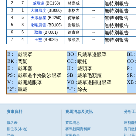
2
7
--
威飛達
(BC158)
林嘉成
無特別報告
3
1
--
大將風度
(BB080)
李格力
無特別報告
4
5
--
天賜福星
(BJ250)
何華麟
無特別報告
5
3
--
叱咤風雲
(BD106)
謝展鵠
無特別報告
6
6
--
取勝
(BK081)
徐貴良
無特別報告
7
4
--
玉璽
(BH029)
嚴顯強
無特別報告
B :
BO :
BL :
戴眼罩
只戴單邊眼罩
BK :
CC :
CO 
閘氈
喉托
E :
H :
P :
戴耳塞
戴頭罩
PS :
SB :
SR :
戴單邊半掩防沙眼罩
戴羊毛額箍
V :
VO :
XB 
戴開縫眼罩
戴單邊開縫眼罩
"2" :
"-" :
重戴
除去
賽事資料
賽馬消息及資訊
分析工
報名表
賽馬消息
速勢能
排位表(本地)
賽馬新聞資料庫
賽日數
賠率
主要賽事
初出馬