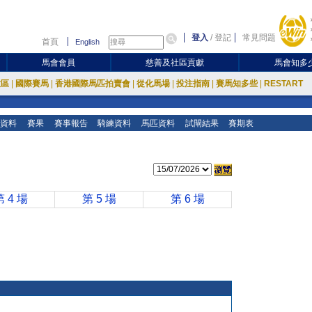
登入
/
登記
常見問題
首頁
English
馬會會員
慈善及社區貢獻
馬會知多
放區
|
國際賽馬
|
香港國際馬匹拍賣會
|
從化馬場
|
投注指南
|
賽馬知多些
|
RESTART
資料
賽果
賽事報告
騎練資料
馬匹資料
試閘結果
賽期表
第 4 場
第 5 場
第 6 場