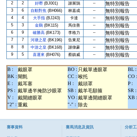
2
2
--
好嘢
(BJ001)
謝展鵠
無特別報告
3
6
--
自動對焦
(BH066)
林嘉成
無特別報告
4
4
--
大手指
(BJ243)
卡達
無特別報告
5
3
--
金鷄
(BK115)
馬佳善
無特別報告
6
9
--
確勝高
(BK173)
李格力
無特別報告
7
7
--
河塘之星
(BK196)
告東尼
無特別報告
8
8
--
中游之皇
(BK168)
謝偉豪
無特別報告
9
5
--
喜運來
(BH076)
蔡鎮威
無特別報告
B :
BO :
BL :
戴眼罩
只戴單邊眼罩
BK :
CC :
CO 
閘氈
喉托
E :
H :
P :
戴耳塞
戴頭罩
PS :
SB :
SR :
戴單邊半掩防沙眼罩
戴羊毛額箍
V :
VO :
XB 
戴開縫眼罩
戴單邊開縫眼罩
"2" :
"-" :
重戴
除去
賽事資料
賽馬消息及資訊
分析工