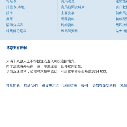
報名表
賽馬消息
速勢能
排位表(本地)
賽馬新聞資料庫
賽日數
賠率
主要賽事
初出馬
賽果
馬匹資料
騎練配
騎師分場表
騎師資料
馬匹搬
練馬師分場表
練馬師資料
貼士指
博彩要有節制
未滿十八歲人士不得投注或進入可投注的地方。
向非法或海外莊家下注，即屬違法，且可被判監禁。
切勿沉迷賭博，如需尋求輔導協助，可致電平和基金熱線1834 633。
常見問題
|
聯絡我們
|
傳媒專用區
|
網頁指南
|
規例
|
提倡有節制博彩
|
私隱