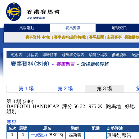
馬場活動
賽馬資訊
足球資訊
賽事資料(本地)
|
賽事資料(越洋轉播)
|
賽馬新聞
|
主要賽事
|
視聽播
報名表
排位表
即時賠率
練馬師分場表
騎師分場表
參考資料
統計
第 1 場
第 2 場
第 3 場
第 3 場 (240)
DAFFODIL HANDICAP 評分:56-32 975 米 跑馬地 好地
組別 1
賽果
名次
馬號
馬名
騎師
配備
走勢評述
1
1
--
一展魅力
(BK023)
巫斯義
無特別報告