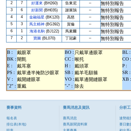
2
7
--
好運來
(BH260)
告東尼
無特別報告
3
6
--
好新聞
(BH035)
謝展鵠
無特別報告
4
4
--
金融福星
(BK120)
高慈
無特別報告
5
3
--
馬主精神
(BG392)
賀倫
無特別報告
6
1
--
海港名駒
(BJ122)
馬素爾
無特別報告
7
2
--
寶圖
(BL070)
丁冠豪
無特別報告
B :
BO :
BL :
戴眼罩
只戴單邊眼罩
BK :
CC :
CO 
閘氈
喉托
E :
H :
P :
戴耳塞
戴頭罩
PS :
SB :
SR :
戴單邊半掩防沙眼罩
戴羊毛額箍
V :
VO :
XB 
戴開縫眼罩
戴單邊開縫眼罩
"2" :
"-" :
重戴
除去
賽事資料
賽馬消息及資訊
分析工
報名表
賽馬消息
速勢能
排位表(本地)
賽馬新聞資料庫
賽日數
賠率
主要賽事
初出馬