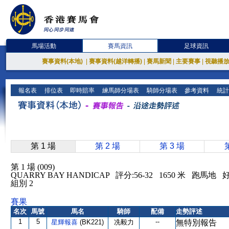
馬場活動
賽馬資訊
足球資訊
賽事資料(本地)
|
賽事資料(越洋轉播)
|
賽馬新聞
|
主要賽事
|
視聽播
報名表
排位表
即時賠率
練馬師分場表
騎師分場表
參考資料
統計
第 1 場
第 2 場
第 3 場
第 1 場 (009)
QUARRY BAY HANDICAP 評分:56-32 1650 米 跑馬
組別 2
賽果
名次
馬號
馬名
騎師
配備
走勢評述
1
5
--
星輝報喜
(BK221)
冼毅力
無特別報告