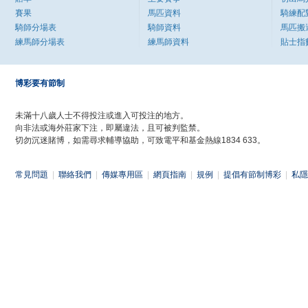
賽果
馬匹資料
騎練配
騎師分場表
騎師資料
馬匹搬
練馬師分場表
練馬師資料
貼士指
博彩要有節制
未滿十八歲人士不得投注或進入可投注的地方。
向非法或海外莊家下注，即屬違法，且可被判監禁。
切勿沉迷賭博，如需尋求輔導協助，可致電平和基金熱線1834 633。
常見問題
|
聯絡我們
|
傳媒專用區
|
網頁指南
|
規例
|
提倡有節制博彩
|
私隱