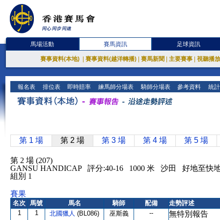
馬場活動
賽馬資訊
足球資訊
賽事資料(本地)
|
賽事資料(越洋轉播)
|
賽馬新聞
|
主要賽事
|
視聽播
報名表
排位表
即時賠率
練馬師分場表
騎師分場表
參考資料
統計
第 1 場
第 2 場
第 3 場
第 4 場
第 5 場
第 2 場 (207)
GANSU HANDICAP 評分:40-16 1000 米 沙田 好地至快
組別 1
賽果
名次
馬號
馬名
騎師
配備
走勢評述
1
1
--
北國獵人
(BL086)
巫斯義
無特別報告