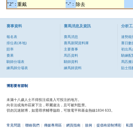
"2" :
"-" :
重戴
除去
賽事資料
賽馬消息及資訊
分析工
報名表
賽馬消息
速勢能
排位表(本地)
賽馬新聞資料庫
賽日數
賠率
主要賽事
初出馬
賽果
馬匹資料
騎練配
騎師分場表
騎師資料
馬匹搬
練馬師分場表
練馬師資料
貼士指
博彩要有節制
未滿十八歲人士不得投注或進入可投注的地方。
向非法或海外莊家下注，即屬違法，且可被判監禁。
切勿沉迷賭博，如需尋求輔導協助，可致電平和基金熱線1834 633。
常見問題
|
聯絡我們
|
傳媒專用區
|
網頁指南
|
規例
|
提倡有節制博彩
|
私隱