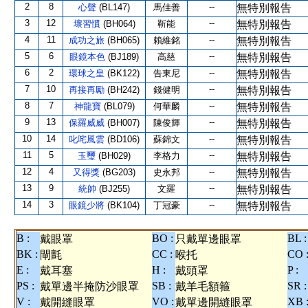
2
8
--
心聲
(BL147)
馬佳善
無特別報告
3
12
--
壞習慣
(BH064)
靳能
無特別報告
4
11
--
成功之旅
(BH065)
賴維銘
無特別報告
5
6
--
眼鏡本色
(BJ189)
高慈
無特別報告
6
2
--
環球之皇
(BK122)
告東尼
無特別報告
7
10
--
再接再勵
(BH242)
錢健明
無特別報告
8
7
--
神龍寶
(BL079)
何華麟
無特別報告
9
13
--
保羅威威
(BH007)
陳俊輝
無特別報告
10
14
--
叱咤風雲
(BD106)
蘇錦文
無特別報告
11
5
--
玉璽
(BH029)
李格力
無特別報告
12
4
--
又得獎
(BG203)
史永邦
無特別報告
13
9
--
統帥
(BJ255)
文羅
無特別報告
14
3
--
眼鏡少將
(BK104)
丁冠豪
無特別報告
B :
BO :
BL :
戴眼罩
只戴單邊眼罩
BK :
CC :
CO 
閘氈
喉托
E :
H :
P :
戴耳塞
戴頭罩
PS :
SB :
SR :
戴單邊半掩防沙眼罩
戴羊毛額箍
V :
VO :
XB 
戴開縫眼罩
戴單邊開縫眼罩