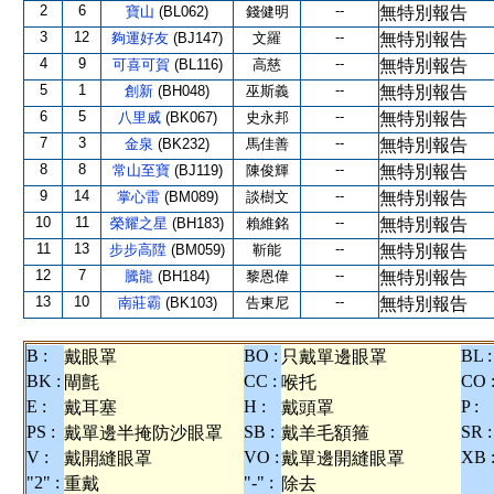
2
6
--
寶山
(BL062)
錢健明
無特別報告
3
12
--
夠運好友
(BJ147)
文羅
無特別報告
4
9
--
可喜可賀
(BL116)
高慈
無特別報告
5
1
--
創新
(BH048)
巫斯義
無特別報告
6
5
--
八里威
(BK067)
史永邦
無特別報告
7
3
--
金泉
(BK232)
馬佳善
無特別報告
8
8
--
常山至寶
(BJ119)
陳俊輝
無特別報告
9
14
--
掌心雷
(BM089)
談樹文
無特別報告
10
11
--
榮耀之星
(BH183)
賴維銘
無特別報告
11
13
--
步步高陞
(BM059)
靳能
無特別報告
12
7
--
騰龍
(BH184)
黎恩偉
無特別報告
13
10
--
南莊霸
(BK103)
告東尼
無特別報告
B :
BO :
BL :
戴眼罩
只戴單邊眼罩
BK :
CC :
CO 
閘氈
喉托
E :
H :
P :
戴耳塞
戴頭罩
PS :
SB :
SR :
戴單邊半掩防沙眼罩
戴羊毛額箍
V :
VO :
XB 
戴開縫眼罩
戴單邊開縫眼罩
"2" :
"-" :
重戴
除去