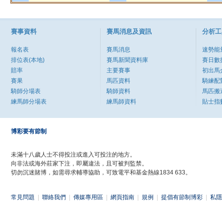
賽事資料
賽馬消息及資訊
分析工
報名表
賽馬消息
速勢能
排位表(本地)
賽馬新聞資料庫
賽日數
賠率
主要賽事
初出馬
賽果
馬匹資料
騎練配
騎師分場表
騎師資料
馬匹搬
練馬師分場表
練馬師資料
貼士指
博彩要有節制
未滿十八歲人士不得投注或進入可投注的地方。
向非法或海外莊家下注，即屬違法，且可被判監禁。
切勿沉迷賭博，如需尋求輔導協助，可致電平和基金熱線1834 633。
常見問題
|
聯絡我們
|
傳媒專用區
|
網頁指南
|
規例
|
提倡有節制博彩
|
私隱