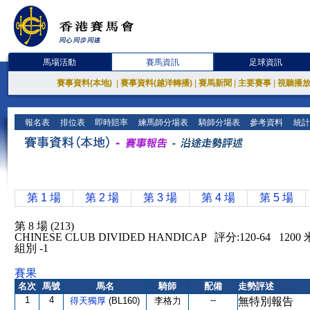
馬場活動
賽馬資訊
足球資訊
賽事資料(本地)
|
賽事資料(越洋轉播)
|
賽馬新聞
|
主要賽事
|
視聽播
報名表
排位表
即時賠率
練馬師分場表
騎師分場表
參考資料
統計
第 1 場
第 2 場
第 3 場
第 4 場
第 5 場
第 8 場 (213)
CHINESE CLUB DIVIDED HANDICAP 評分:120-64 1
組別 -1
賽果
名次
馬號
馬名
騎師
配備
走勢評述
1
4
--
得天獨厚
(BL160)
李格力
無特別報告