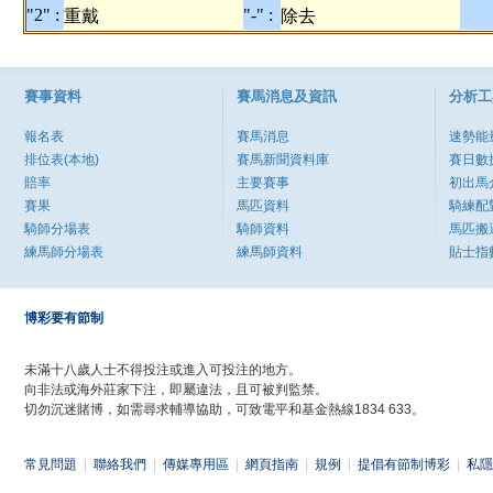
"2" :
"-" :
重戴
除去
賽事資料
賽馬消息及資訊
分析工
報名表
賽馬消息
速勢能
排位表(本地)
賽馬新聞資料庫
賽日數
賠率
主要賽事
初出馬
賽果
馬匹資料
騎練配
騎師分場表
騎師資料
馬匹搬
練馬師分場表
練馬師資料
貼士指
博彩要有節制
未滿十八歲人士不得投注或進入可投注的地方。
向非法或海外莊家下注，即屬違法，且可被判監禁。
切勿沉迷賭博，如需尋求輔導協助，可致電平和基金熱線1834 633。
常見問題
|
聯絡我們
|
傳媒專用區
|
網頁指南
|
規例
|
提倡有節制博彩
|
私隱