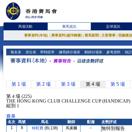
馬場活動
賽馬資訊
足球資訊
賽事資料(本地)
|
賽事資料(越洋轉播)
|
賽馬新聞
|
主要賽事
|
視聽播
報名表
排位表
即時賠率
練馬師分場表
騎師分場表
參考資料
統計
第 1 場
第 2 場
第 3 場
第 4 場
第 5 場
第 4 場 (225)
THE HONG KONG CLUB CHALLENGE CUP (HANDICAP
組別 1
賽果
名次
馬號
馬名
騎師
配備
走勢評述
1
8
--
特旺寶
(BL138)
馬素爾
無特別報告