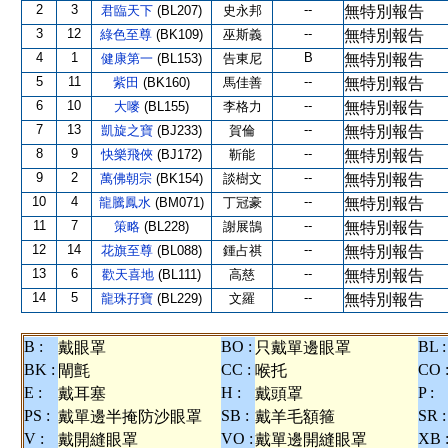
2
3
--
君臨天下
(BL207)
史永邦
無特別報告
3
12
--
綠色至尊
(BK109)
巫斯義
無特別報告
4
1
B
健康第一
(BL153)
告東尼
無特別報告
5
11
--
紫田
(BK160)
馬佳善
無特別報告
6
10
--
大嘜
(BL155)
李格力
無特別報告
7
13
--
凱旋之寶
(BJ233)
賀倫
無特別報告
8
9
--
快樂飛俠
(BJ172)
靳能
無特別報告
9
2
--
萬佛朝宗
(BK154)
談樹文
無特別報告
10
4
--
龍騰鳳水
(BM071)
丁冠豪
無特別報告
11
7
--
策略
(BL228)
謝展鵠
無特別報告
12
14
--
花旗至尊
(BL088)
鍾占祺
無特別報告
13
6
--
歡天喜地
(BL111)
高慈
無特別報告
14
5
--
龍珠孖寶
(BL229)
文羅
無特別報告
B :
BO :
BL :
戴眼罩
只戴單邊眼罩
BK :
CC :
CO 
閘氈
喉托
E :
H :
P :
戴耳塞
戴頭罩
PS :
SB :
SR :
戴單邊半掩防沙眼罩
戴羊毛額箍
V :
VO :
XB 
戴開縫眼罩
戴單邊開縫眼罩