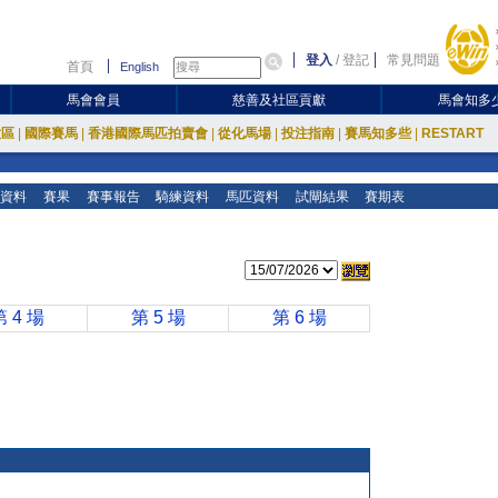
登入
/
登記
常見問題
首頁
English
馬會會員
慈善及社區貢獻
馬會知多
放區
|
國際賽馬
|
香港國際馬匹拍賣會
|
從化馬場
|
投注指南
|
賽馬知多些
|
RESTART
資料
賽果
賽事報告
騎練資料
馬匹資料
試閘結果
賽期表
第 4 場
第 5 場
第 6 場