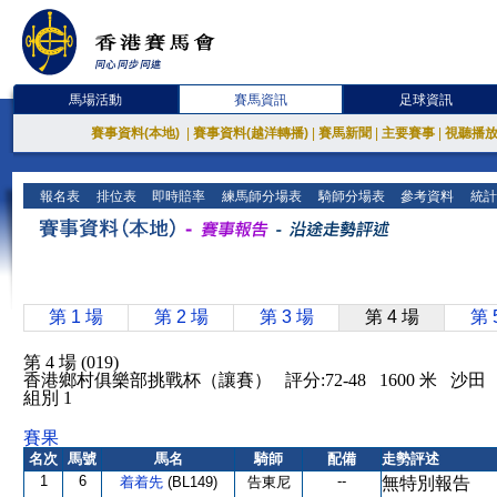
馬場活動
賽馬資訊
足球資訊
賽事資料(本地)
|
賽事資料(越洋轉播)
|
賽馬新聞
|
主要賽事
|
視聽播
報名表
排位表
即時賠率
練馬師分場表
騎師分場表
參考資料
統計
第 1 場
第 2 場
第 3 場
第 4 場
第 
第 4 場 (019)
香港鄉村俱樂部挑戰杯（讓賽） 評分:72-48 1600 米 沙
組別 1
賽果
名次
馬號
馬名
騎師
配備
走勢評述
1
6
--
着着先
(BL149)
告東尼
無特別報告