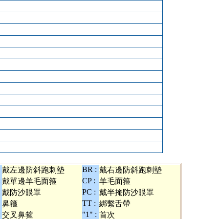
BR :
戴左邊防斜跑刺墊
戴右邊防斜跑刺墊
:
CP :
戴單邊羊毛面箍
羊毛面箍
PC :
戴防沙眼罩
戴半掩防沙眼罩
TT :
鼻箍
綁繫舌帶
:
"1" :
交叉鼻箍
首次