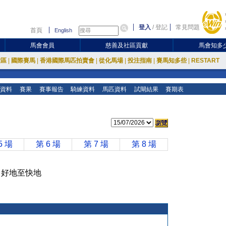
登入
/
登記
常見問題
首頁
English
馬會會員
慈善及社區貢獻
馬會知多
放區
|
國際賽馬
|
香港國際馬匹拍賣會
|
從化馬場
|
投注指南
|
賽馬知多些
|
RESTART
資料
賽果
賽事報告
騎練資料
馬匹資料
試閘結果
賽期表
5 場
第 6 場
第 7 場
第 8 場
田 好地至快地