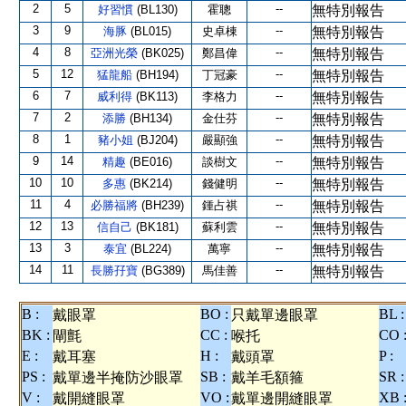
2
5
--
好習慣
(BL130)
霍聰
無特別報告
3
9
--
海豚
(BL015)
史卓棟
無特別報告
4
8
--
亞洲光榮
(BK025)
鄭昌偉
無特別報告
5
12
--
猛龍船
(BH194)
丁冠豪
無特別報告
6
7
--
威利得
(BK113)
李格力
無特別報告
7
2
--
添勝
(BH134)
金仕芬
無特別報告
8
1
--
豬小姐
(BJ204)
嚴顯強
無特別報告
9
14
--
精趣
(BE016)
談樹文
無特別報告
10
10
--
多惠
(BK214)
錢健明
無特別報告
11
4
--
必勝福將
(BH239)
鍾占祺
無特別報告
12
13
--
信自己
(BK181)
蘇利雲
無特別報告
13
3
--
泰宜
(BL224)
萬寧
無特別報告
14
11
--
長勝孖寶
(BG389)
馬佳善
無特別報告
B :
BO :
BL :
戴眼罩
只戴單邊眼罩
BK :
CC :
CO 
閘氈
喉托
E :
H :
P :
戴耳塞
戴頭罩
PS :
SB :
SR :
戴單邊半掩防沙眼罩
戴羊毛額箍
V :
VO :
XB 
戴開縫眼罩
戴單邊開縫眼罩