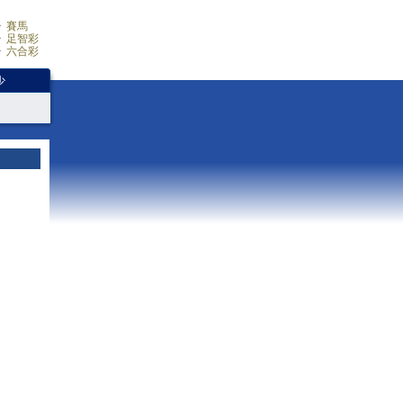
賽馬
足智彩
六合彩
少