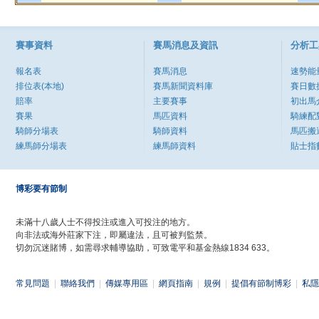
賽事資料
賽馬消息及資訊
分析工
報名表
賽馬消息
速勢能
排位表(本地)
賽馬新聞資料庫
賽日數
賠率
主要賽事
初出馬
賽果
馬匹資料
騎練配
騎師分場表
騎師資料
馬匹搬
練馬師分場表
練馬師資料
貼士指
博彩要有節制
未滿十八歲人士不得投注或進入可投注的地方。
向非法或海外莊家下注，即屬違法，且可被判監禁。
切勿沉迷賭博，如需尋求輔導協助，可致電平和基金熱線1834 633。
常見問題
|
聯絡我們
|
傳媒專用區
|
網頁指南
|
規例
|
提倡有節制博彩
|
私隱