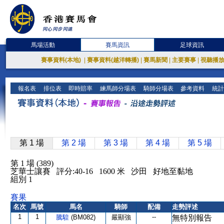
馬場活動
賽馬資訊
足球資訊
賽事資料(本地)
|
賽事資料(越洋轉播)
|
賽馬新聞
|
主要賽事
|
視聽播
報名表
排位表
即時賠率
練馬師分場表
騎師分場表
參考資料
統計
第 1 場
第 2 場
第 3 場
第 4 場
第 5 場
第 1 場 (389)
芝華士讓賽 評分:40-16 1600 米 沙田 好地至黏地
組別 1
賽果
名次
馬號
馬名
騎師
配備
走勢評述
1
1
--
騰騜
(BM082)
嚴顯強
無特別報告