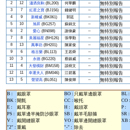
2
12
--
瀟洒良駒
(BL200)
何華麟
無特別報告
3
7
--
紅星之寶
(BJ156)
錢健明
無特別報告
4
9
--
新權威
(BK061)
郭廷
無特別報告
5
10
--
旭昇
(BG257)
蘇錦文
無特別報告
6
2
--
愛心
(BN098)
謝偉豪
無特別報告
7
8
--
美麗福星
(BH126)
張學勤
無特別報告
8
13
--
萬事叻
(BH201)
陳家俊
無特別報告
9
6
--
格古樂
(BL113)
王若舜
無特別報告
10
3
--
永德
(BG220)
蔡鎮威
無特別報告
11
4
--
大發橫財
(BM158)
談樹文
無特別報告
12
11
--
幸運夫人
(BM046)
江碧蕙
無特別報告
13
5
--
聲望高
(BL051)
陳俊輝
無特別報告
B :
BO :
BL :
戴眼罩
只戴單邊眼罩
BK :
CC :
CO 
閘氈
喉托
E :
H :
P :
戴耳塞
戴頭罩
PS :
SB :
SR :
戴單邊半掩防沙眼罩
戴羊毛額箍
V :
VO :
XB 
戴開縫眼罩
戴單邊開縫眼罩
"2" :
"-" :
重戴
除去