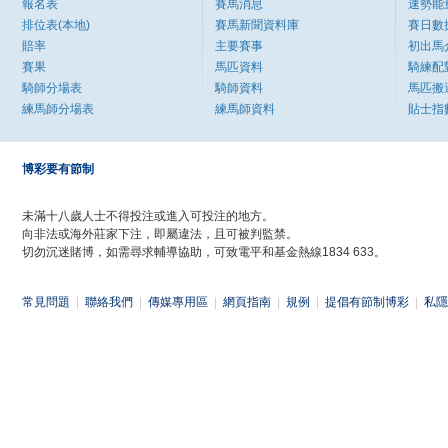
報名表
賽馬消息
速勢能
排位表(本地)
賽馬新聞資料庫
賽日數
賠率
主要賽事
初出馬
賽果
馬匹資料
騎練配
騎師分場表
騎師資料
馬匹搬
練馬師分場表
練馬師資料
貼士指
博彩要有節制
未滿十八歲人士不得投注或進入可投注的地方。
向非法或海外莊家下注，即屬違法，且可被判監禁。
切勿沉迷賭博，如需尋求輔導協助，可致電平和基金熱線1834 633。
常見問題
|
聯絡我們
|
傳媒專用區
|
網頁指南
|
規例
|
提倡有節制博彩
|
私隱