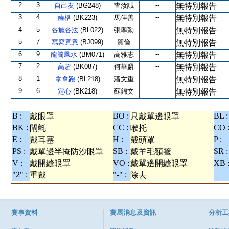
2
3
--
自己友
(BG248)
查汝誠
無特別報告
3
4
--
薩格
(BK223)
馬佳善
無特別報告
4
5
--
各施各法
(BL022)
張學勤
無特別報告
5
7
--
寫寫意意
(BJ099)
賀倫
無特別報告
6
9
--
龍騰鳳水
(BM071)
高雅志
無特別報告
7
2
--
高超
(BK087)
何華麟
無特別報告
8
1
--
拿拿跑
(BL218)
潘文重
無特別報告
9
6
--
定心
(BK218)
蘇錦文
無特別報告
B :
BO :
BL :
戴眼罩
只戴單邊眼罩
BK :
CC :
CO 
閘氈
喉托
E :
H :
P :
戴耳塞
戴頭罩
PS :
SB :
SR :
戴單邊半掩防沙眼罩
戴羊毛額箍
V :
VO :
XB 
戴開縫眼罩
戴單邊開縫眼罩
"2" :
"-" :
重戴
除去
賽事資料
賽馬消息及資訊
分析工