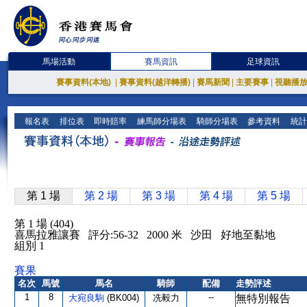
馬場活動
賽馬資訊
足球資訊
賽事資料(本地)
|
賽事資料(越洋轉播)
|
賽馬新聞
|
主要賽事
|
視聽播
報名表
排位表
即時賠率
練馬師分場表
騎師分場表
參考資料
統計
第 1 場
第 2 場
第 3 場
第 4 場
第 5 場
第 1 場 (404)
喜馬拉雅讓賽 評分:56-32 2000 米 沙田 好地至黏地
組別 1
賽果
名次
馬號
馬名
騎師
配備
走勢評述
1
8
--
大宛良駒
(BK004)
冼毅力
無特別報告