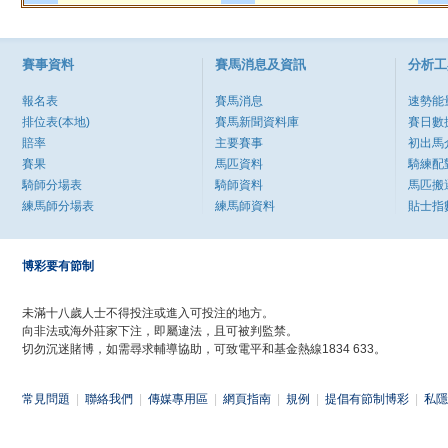
賽事資料
賽馬消息及資訊
分析工
報名表
賽馬消息
速勢能
排位表(本地)
賽馬新聞資料庫
賽日數
賠率
主要賽事
初出馬
賽果
馬匹資料
騎練配
騎師分場表
騎師資料
馬匹搬
練馬師分場表
練馬師資料
貼士指
博彩要有節制
未滿十八歲人士不得投注或進入可投注的地方。
向非法或海外莊家下注，即屬違法，且可被判監禁。
切勿沉迷賭博，如需尋求輔導協助，可致電平和基金熱線1834 633。
常見問題
|
聯絡我們
|
傳媒專用區
|
網頁指南
|
規例
|
提倡有節制博彩
|
私隱