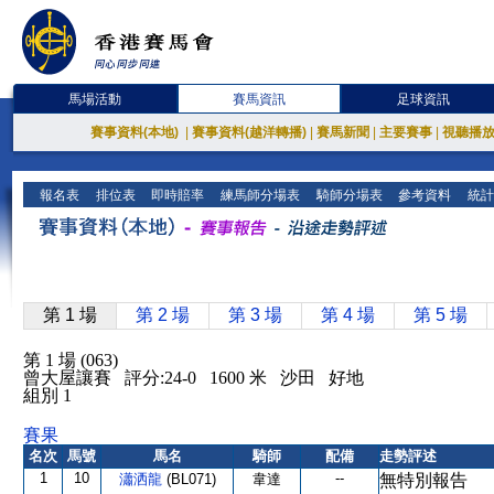
馬場活動
賽馬資訊
足球資訊
賽事資料(本地)
|
賽事資料(越洋轉播)
|
賽馬新聞
|
主要賽事
|
視聽播
報名表
排位表
即時賠率
練馬師分場表
騎師分場表
參考資料
統計
第 1 場
第 2 場
第 3 場
第 4 場
第 5 場
第 1 場 (063)
曾大屋讓賽 評分:24-0 1600 米 沙田 好地
組別 1
賽果
名次
馬號
馬名
騎師
配備
走勢評述
1
10
--
瀟洒龍
(BL071)
韋達
無特別報告