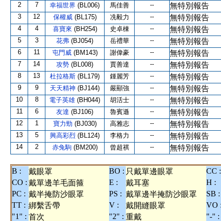
2
7
--
幸福世界
(BL006)
馬佳善
無特別報告
3
12
--
保權威
(BL175)
冼毅力
無特別報告
4
4
--
喜寶來
(BH254)
史卓棟
無特別報告
5
3
--
花弗
(BJ054)
岳禮華
無特別報告
6
11
--
屯門威
(BM143)
謝偉豪
無特別報告
7
14
--
攻勢
(BL008)
賈善達
無特別報告
8
13
--
杜拉格斯
(BL179)
鍾麗芳
無特別報告
9
9
--
天天精神
(BJ144)
嚴顯強
無特別報告
10
8
--
電子英雄
(BH044)
胡活士
無特別報告
11
6
--
友達
(BJ106)
魯賓遜
無特別報告
12
1
--
寶力勁
(BJ030)
高雅志
無特別報告
13
5
--
興高彩烈
(BL124)
李格力
無特別報告
14
2
--
赤兔駒
(BM200)
曾超祺
無特別報告
B :
BO :
CC :
戴眼罩
只戴單邊眼罩
CO :
E :
H :
戴單邊羊毛面箍
戴耳塞
PC :
PS :
SB :
戴半掩防沙眼罩
戴單邊半掩防沙眼罩
TT :
V :
VO 
綁繫舌帶
戴開縫眼罩
"1" :
"2" :
"-" :
首次
重戴