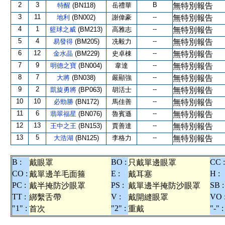
2
3
B
特醒
(BN118)
岳禮華
無特別報告
3
11
--
地利
(BN002)
謝偉豪
無特別報告
4
1
--
籃球之威
(BM213)
高雅志
無特別報告
5
4
--
易發得
(BM205)
冼毅力
無特別報告
6
12
--
金水晶
(BM229)
史卓棟
無特別報告
7
9
--
明德之寶
(BN004)
韋達
無特別報告
8
7
--
大將
(BN038)
嚴顯強
無特別報告
9
2
--
凱旋勇將
(BP063)
胡活士
無特別報告
10
10
--
必勁勝
(BN172)
馬佳善
無特別報告
11
6
--
翡翠福星
(BN076)
魯賓遜
無特別報告
12
13
--
王中之王
(BN153)
賈善達
無特別報告
13
5
--
大浩湖
(BN125)
李格力
無特別報告
B :
BO :
CC :
戴眼罩
只戴單邊眼罩
CO :
E :
H :
戴單邊羊毛面箍
戴耳塞
PC :
PS :
SB :
戴半掩防沙眼罩
戴單邊半掩防沙眼罩
TT :
V :
VO 
綁繫舌帶
戴開縫眼罩
"1" :
"2" :
"-" :
首次
重戴