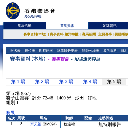
馬場活動
賽馬資訊
足球資訊
賽事資料(本地)
|
賽事資料(越洋轉播)
|
賽馬新聞
|
主要賽事
|
視聽播
報名表
排位表
即時賠率
練馬師分場表
騎師分場表
參考資料
統計
第 1 場
第 2 場
第 3 場
第 4 場
第 5 場
第 5 場 (067)
獅子山讓賽 評分:72-48 1400 米 沙田 好地
組別 1
賽果
名次
馬號
馬名
騎師
配備
走勢評述
1
8
--
齊天福
(BM094)
魏達禮
無特別報告