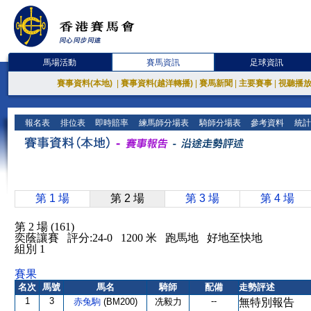
馬場活動
賽馬資訊
足球資訊
賽事資料(本地)
|
賽事資料(越洋轉播)
|
賽馬新聞
|
主要賽事
|
視聽播
報名表
排位表
即時賠率
練馬師分場表
騎師分場表
參考資料
統計
第 1 場
第 2 場
第 3 場
第 4 場
第 2 場 (161)
奕蔭讓賽 評分:24-0 1200 米 跑馬地 好地至快地
組別 1
賽果
名次
馬號
馬名
騎師
配備
走勢評述
1
3
--
赤兔駒
(BM200)
冼毅力
無特別報告