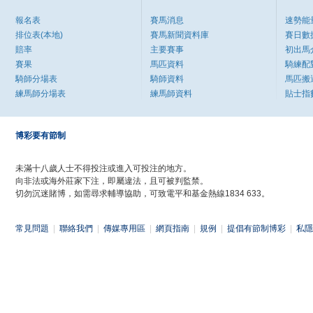
報名表
賽馬消息
速勢能
排位表(本地)
賽馬新聞資料庫
賽日數
賠率
主要賽事
初出馬
賽果
馬匹資料
騎練配
騎師分場表
騎師資料
馬匹搬
練馬師分場表
練馬師資料
貼士指
博彩要有節制
未滿十八歲人士不得投注或進入可投注的地方。
向非法或海外莊家下注，即屬違法，且可被判監禁。
切勿沉迷賭博，如需尋求輔導協助，可致電平和基金熱線1834 633。
常見問題
|
聯絡我們
|
傳媒專用區
|
網頁指南
|
規例
|
提倡有節制博彩
|
私隱