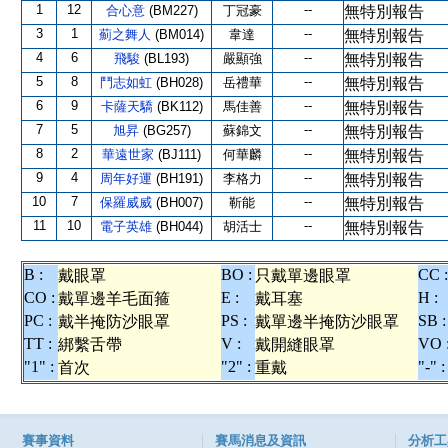
1
12
--
合心意
(BM227)
丁冠豪
無特別報告
3
1
--
薊之舞人
(BM014)
韋達
無特別報告
4
6
--
飛駿
(BL193)
嚴顯強
無特別報告
5
8
--
鬥志如虹
(BH028)
岳禮華
無特別報告
6
9
--
卡薩天驕
(BK112)
馬佳善
無特別報告
7
5
--
旭昇
(BG257)
蘇錦文
無特別報告
8
2
--
華遠世家
(BJ111)
何華麟
無特別報告
9
4
--
周年好運
(BH191)
李格力
無特別報告
10
7
--
保羅威威
(BH007)
靳能
無特別報告
11
10
--
電子英雄
(BH044)
胡活士
無特別報告
B :
BO :
CC :
戴眼罩
只戴單邊眼罩
CO :
E :
H :
戴單邊羊毛面箍
戴耳塞
PC :
PS :
SB :
戴半掩防沙眼罩
戴單邊半掩防沙眼罩
TT :
V :
VO 
綁繫舌帶
戴開縫眼罩
"1" :
"2" :
"-" :
首次
重戴
賽事資料
賽馬消息及資訊
分析工