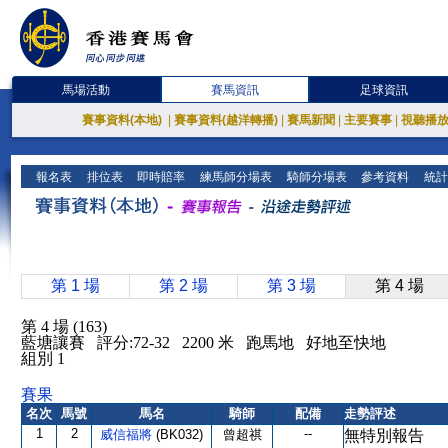
馬場活動
賽馬資訊
足球資訊
賽事資料(本地)
|
賽事資料(越洋轉播)
|
賽馬新聞
|
主要賽事
|
視聽播
報名表
排位表
即時賠率
練馬師分場表
騎師分場表
參考資料
統計
第 1 場
第 2 場
第 3 場
第 4 場
第 4 場 (163)
藍塘讓賽 評分:72-32 2200 米 跑馬地 好地至快地
組別 1
賽果
名次
馬號
馬名
騎師
配備
走勢評述
1
2
--
威信福將
(BK032)
曾超祺
無特別報告