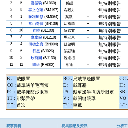
2
5
--
喜勝駒
(BL060)
靳能
無特別報告
3
9
--
喜上心頭
(BM197)
冼毅力
無特別報告
4
1
--
勝利風彩
(BM064)
莫狄
無特別報告
5
7
--
常山奇寶
(BN109)
岳禮華
無特別報告
6
10
--
春曉
(BL100)
蘇錦文
無特別報告
7
8
--
拿拿跑
(BL218)
馬安東
無特別報告
8
4
--
明德之寶
(BN004)
錢健明
無特別報告
9
6
--
行星
(BJ026)
嚴顯強
無特別報告
10
3
--
玫瑰園
(BJ130)
魏達禮
無特別報告
11
11
--
確雄
(BH093)
韋達
無特別報告
B :
BO :
CC :
戴眼罩
只戴單邊眼罩
CO :
E :
H :
戴單邊羊毛面箍
戴耳塞
PC :
PS :
SB :
戴半掩防沙眼罩
戴單邊半掩防沙眼罩
TT :
V :
VO 
綁繫舌帶
戴開縫眼罩
"1" :
"2" :
"-" :
首次
重戴
賽事資料
賽馬消息及資訊
分析工