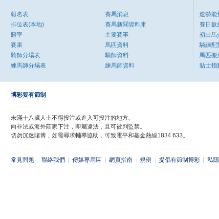
報名表
賽馬消息
速勢能
排位表(本地)
賽馬新聞資料庫
賽日數
賠率
主要賽事
初出馬
賽果
馬匹資料
騎練配
騎師分場表
騎師資料
馬匹搬
練馬師分場表
練馬師資料
貼士指
博彩要有節制
未滿十八歲人士不得投注或進入可投注的地方。
向非法或海外莊家下注，即屬違法，且可被判監禁。
切勿沉迷賭博，如需尋求輔導協助，可致電平和基金熱線1834 633。
常見問題
|
聯絡我們
|
傳媒專用區
|
網頁指南
|
規例
|
提倡有節制博彩
|
私隱