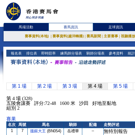
馬場活動
賽馬資訊
足球資訊
賽事資料(本地)
|
賽事資料(越洋轉播)
|
賽馬新聞
|
主要賽事
|
視聽播
報名表
排位表
即時賠率
練馬師分場表
騎師分場表
參考資料
統計
第 1 場
第 2 場
第 3 場
第 4 場
第 5 場
第 4 場 (328)
五陵會讓賽 評分:72-48 1600 米 沙田 好地至黏地
組別 2
賽果
名次
馬號
馬名
騎師
配備
走勢評述
1
7
--
搵銀大王
(BN054)
岳禮華
無特別報告