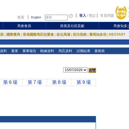
登入
/
登記
常見問題
首頁
English
馬會會員
慈善及社區貢獻
馬會知多
放區
|
國際賽馬
|
香港國際馬匹拍賣會
|
從化馬場
|
投注指南
|
賽馬知多些
|
RESTART
資料
賽果
賽事報告
騎練資料
馬匹資料
試閘結果
賽期表
第 6 場
第 7 場
第 8 場
第 9 場