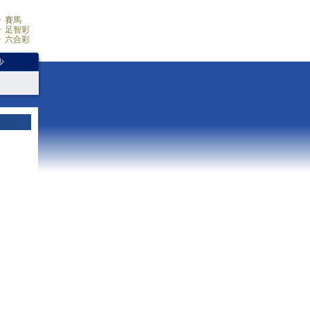
賽馬
足智彩
六合彩
少