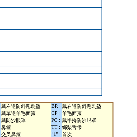
BR :
戴左邊防斜跑刺墊
戴右邊防斜跑刺墊
:
CP :
戴單邊羊毛面箍
羊毛面箍
PC :
戴防沙眼罩
戴半掩防沙眼罩
TT :
鼻箍
綁繫舌帶
:
"1" :
交叉鼻箍
首次