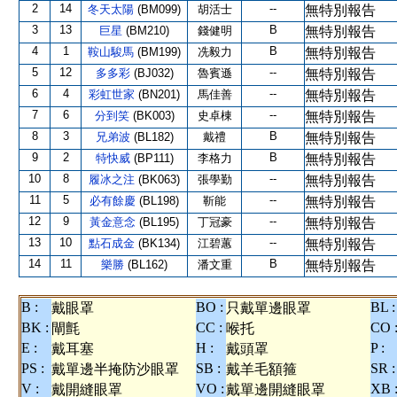
2
14
--
冬天太陽
(BM099)
胡活士
無特別報告
3
13
B
巨星
(BM210)
錢健明
無特別報告
4
1
B
鞍山駿馬
(BM199)
冼毅力
無特別報告
5
12
--
多多彩
(BJ032)
魯賓遜
無特別報告
6
4
--
彩虹世家
(BN201)
馬佳善
無特別報告
7
6
--
分到笑
(BK003)
史卓棟
無特別報告
8
3
B
兄弟波
(BL182)
戴禮
無特別報告
9
2
B
特快威
(BP111)
李格力
無特別報告
10
8
--
履冰之注
(BK063)
張學勤
無特別報告
11
5
--
必有餘慶
(BL198)
靳能
無特別報告
12
9
--
黃金意念
(BL195)
丁冠豪
無特別報告
13
10
--
點石成金
(BK134)
江碧蕙
無特別報告
14
11
B
樂勝
(BL162)
潘文重
無特別報告
B :
BO :
BL :
戴眼罩
只戴單邊眼罩
BK :
CC :
CO 
閘氈
喉托
E :
H :
P :
戴耳塞
戴頭罩
PS :
SB :
SR :
戴單邊半掩防沙眼罩
戴羊毛額箍
V :
VO :
XB 
戴開縫眼罩
戴單邊開縫眼罩