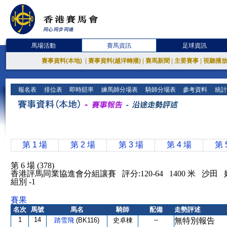
馬場活動
賽馬資訊
足球資訊
賽事資料(本地)
|
賽事資料(越洋轉播)
|
賽馬新聞
|
主要賽事
|
視聽播
報名表
排位表
即時賠率
練馬師分場表
騎師分場表
參考資料
統計
第 1 場
第 2 場
第 3 場
第 4 場
第 
第 6 場 (378)
香港評馬同業協進會分組讓賽 評分:120-64 1400 米 沙田
組別 -1
賽果
名次
馬號
馬名
騎師
配備
走勢評述
1
14
--
踏雪飛
(BK116)
史卓棟
無特別報告