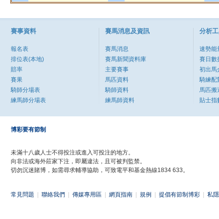
賽事資料
賽馬消息及資訊
分析工
報名表
賽馬消息
速勢能
排位表(本地)
賽馬新聞資料庫
賽日數
賠率
主要賽事
初出馬
賽果
馬匹資料
騎練配
騎師分場表
騎師資料
馬匹搬
練馬師分場表
練馬師資料
貼士指
博彩要有節制
未滿十八歲人士不得投注或進入可投注的地方。
向非法或海外莊家下注，即屬違法，且可被判監禁。
切勿沉迷賭博，如需尋求輔導協助，可致電平和基金熱線1834 633。
常見問題
|
聯絡我們
|
傳媒專用區
|
網頁指南
|
規例
|
提倡有節制博彩
|
私隱