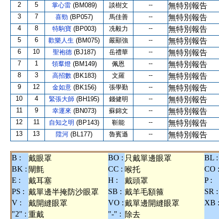
2
5
--
掌心雷
(BM089)
談樹文
無特別報告
3
7
--
喜勁
(BP057)
馬佳善
無特別報告
4
8
--
特駒寶
(BP003)
冼毅力
無特別報告
5
6
--
歡樂人生
(BM075)
嚴顯強
無特別報告
6
10
--
聖袍德
(BJ187)
岳禮華
無特別報告
7
1
--
領羣燈
(BM149)
佩恩
無特別報告
8
3
--
高招數
(BK183)
文羅
無特別報告
9
12
--
金如意
(BK156)
張學勤
無特別報告
10
4
--
緊張大師
(BH195)
錢健明
無特別報告
11
9
--
幸運來
(BN073)
蘇錦文
無特別報告
12
11
--
自知之明
(BP143)
靳能
無特別報告
13
13
--
陞河
(BL177)
魯賓遜
無特別報告
B :
BO :
BL :
戴眼罩
只戴單邊眼罩
BK :
CC :
CO 
閘氈
喉托
E :
H :
P :
戴耳塞
戴頭罩
PS :
SB :
SR :
戴單邊半掩防沙眼罩
戴羊毛額箍
V :
VO :
XB 
戴開縫眼罩
戴單邊開縫眼罩
"2" :
"-" :
重戴
除去