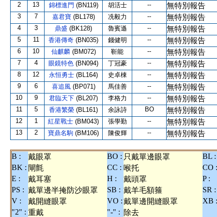
2
13
--
錦標進門
(BN119)
胡活士
無特別報告
3
7
--
嘉君寶
(BL178)
冼毅力
無特別報告
4
3
--
鼎盛
(BK128)
魯賓遜
無特別報告
5
11
--
香港傳奇
(BN035)
錢健明
無特別報告
6
10
--
仙麒麟
(BM072)
靳能
無特別報告
7
4
--
眼鏡特色
(BN094)
丁冠豪
無特別報告
8
12
--
永恒勇士
(BL164)
史卓棟
無特別報告
9
6
--
喜追風
(BP071)
馬佳善
無特別報告
10
9
--
君臨天下
(BL207)
李格力
無特別報告
11
5
BO
香港繁榮
(BL161)
余詠詩
無特別報告
12
1
--
紅星戰士
(BM043)
張學勤
無特別報告
13
2
--
寶鼎名駒
(BM106)
陳俊輝
無特別報告
B :
BO :
BL :
戴眼罩
只戴單邊眼罩
BK :
CC :
CO 
閘氈
喉托
E :
H :
P :
戴耳塞
戴頭罩
PS :
SB :
SR :
戴單邊半掩防沙眼罩
戴羊毛額箍
V :
VO :
XB 
戴開縫眼罩
戴單邊開縫眼罩
"2" :
"-" :
重戴
除去