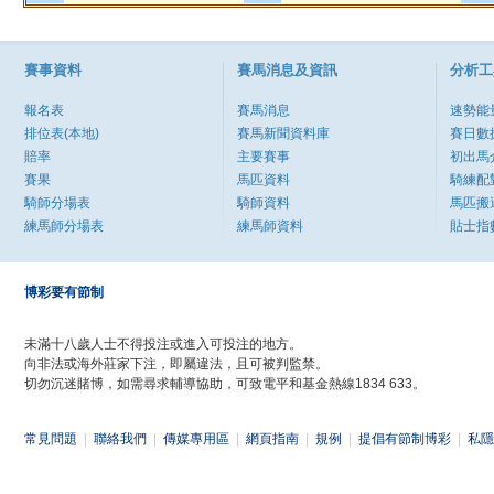
賽事資料
賽馬消息及資訊
分析工
報名表
賽馬消息
速勢能
排位表(本地)
賽馬新聞資料庫
賽日數
賠率
主要賽事
初出馬
賽果
馬匹資料
騎練配
騎師分場表
騎師資料
馬匹搬
練馬師分場表
練馬師資料
貼士指
博彩要有節制
未滿十八歲人士不得投注或進入可投注的地方。
向非法或海外莊家下注，即屬違法，且可被判監禁。
切勿沉迷賭博，如需尋求輔導協助，可致電平和基金熱線1834 633。
常見問題
|
聯絡我們
|
傳媒專用區
|
網頁指南
|
規例
|
提倡有節制博彩
|
私隱