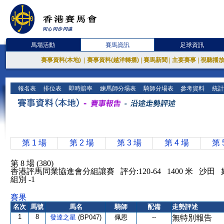
馬場活動
賽馬資訊
足球資訊
賽事資料(本地)
|
賽事資料(越洋轉播)
|
賽馬新聞
|
主要賽事
|
視聽播
報名表
排位表
即時賠率
練馬師分場表
騎師分場表
參考資料
統計
第 1 場
第 2 場
第 3 場
第 4 場
第 
第 8 場 (380)
香港評馬同業協進會分組讓賽 評分:120-64 1400 米 沙田
組別 -1
賽果
名次
馬號
馬名
騎師
配備
走勢評述
1
8
--
發達之星
(BP047)
佩恩
無特別報告