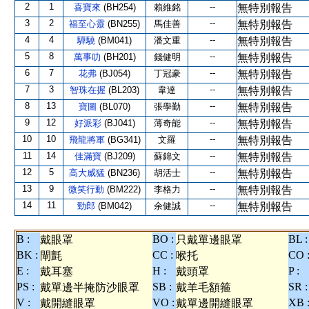
2
1
--
喜寶來
(BH254)
賴維銘
無特別報告
3
2
--
福至心靈
(BN255)
馬佳善
無特別報告
4
4
--
驊驍
(BM041)
潘文重
無特別報告
5
8
--
萬事叻
(BH201)
錢健明
無特別報告
6
7
--
花弗
(BJ054)
丁冠豪
無特別報告
7
3
--
智珠在握
(BL203)
韋達
無特別報告
8
13
--
寶圖
(BL070)
張學勤
無特別報告
9
12
--
好派彩
(BJ041)
薄奇能
無特別報告
10
10
--
飛龍將軍
(BG341)
文羅
無特別報告
11
14
--
佳滿寶
(BJ209)
蘇錦文
無特別報告
12
5
--
高大威猛
(BN236)
胡活士
無特別報告
13
9
--
微笑行動
(BM222)
李格力
無特別報告
14
11
--
勁郎
(BM042)
余健誠
無特別報告
B :
BO :
BL :
戴眼罩
只戴單邊眼罩
BK :
CC :
CO 
閘氈
喉托
E :
H :
P :
戴耳塞
戴頭罩
PS :
SB :
SR :
戴單邊半掩防沙眼罩
戴羊毛額箍
V :
VO :
XB 
戴開縫眼罩
戴單邊開縫眼罩