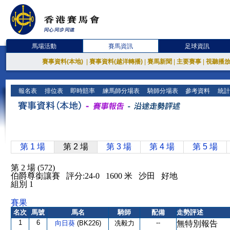
馬場活動
賽馬資訊
足球資訊
賽事資料(本地)
|
賽事資料(越洋轉播)
|
賽馬新聞
|
主要賽事
|
視聽播
報名表
排位表
即時賠率
練馬師分場表
騎師分場表
參考資料
統計
第 1 場
第 2 場
第 3 場
第 4 場
第 5 場
第 2 場 (572)
伯爵尊銜讓賽 評分:24-0 1600 米 沙田 好地
組別 1
賽果
名次
馬號
馬名
騎師
配備
走勢評述
1
6
--
向日葵
(BK226)
冼毅力
無特別報告