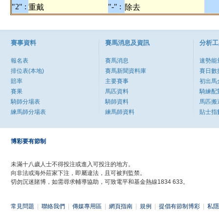
"2" :
"-" :
重戴
除去
賽事資料
賽馬消息及資訊
分析工
報名表
賽馬消息
速勢能
排位表(本地)
賽馬新聞資料庫
賽日數
賠率
主要賽事
初出馬
賽果
馬匹資料
騎練配
騎師分場表
騎師資料
馬匹搬
練馬師分場表
練馬師資料
貼士指
博彩要有節制
未滿十八歲人士不得投注或進入可投注的地方。
向非法或海外莊家下注，即屬違法，且可被判監禁。
切勿沉迷賭博，如需尋求輔導協助，可致電平和基金熱線1834 633。
常見問題
|
聯絡我們
|
傳媒專用區
|
網頁指南
|
規例
|
提倡有節制博彩
|
私隱