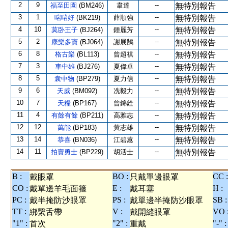
2
9
--
福至田園
(BM246)
韋達
無特別報告
3
1
--
啱啱好
(BK219)
薛順強
無特別報告
4
10
--
莫卧王子
(BJ264)
鍾麗芳
無特別報告
5
2
--
康樂多寶
(BJ064)
謝展鵠
無特別報告
6
8
--
格古樂
(BL113)
曾超祺
無特別報告
7
3
--
車中雄
(BJ276)
夏偉卓
無特別報告
8
5
--
囊中物
(BP279)
夏力信
無特別報告
9
6
--
天威
(BM092)
冼毅力
無特別報告
10
7
--
天糧
(BP167)
曾錦銓
無特別報告
11
4
--
有餘有餘
(BP211)
高雅志
無特別報告
12
12
--
萬能
(BP183)
黃志雄
無特別報告
13
14
--
恭喜
(BN036)
江碧蕙
無特別報告
14
11
--
拍賣勇士
(BP229)
胡活士
無特別報告
B :
BO :
CC :
戴眼罩
只戴單邊眼罩
CO :
E :
H :
戴單邊羊毛面箍
戴耳塞
PC :
PS :
SB :
戴半掩防沙眼罩
戴單邊半掩防沙眼罩
TT :
V :
VO 
綁繫舌帶
戴開縫眼罩
"1" :
"2" :
"-" :
首次
重戴