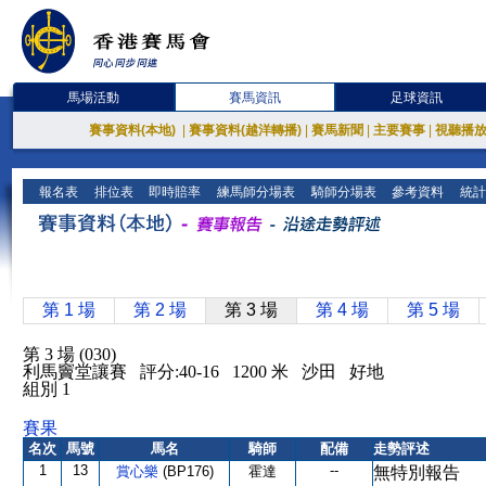
馬場活動
賽馬資訊
足球資訊
賽事資料(本地)
|
賽事資料(越洋轉播)
|
賽馬新聞
|
主要賽事
|
視聽播
報名表
排位表
即時賠率
練馬師分場表
騎師分場表
參考資料
統計
第 1 場
第 2 場
第 3 場
第 4 場
第 5 場
第 3 場 (030)
利馬竇堂讓賽 評分:40-16 1200 米 沙田 好地
組別 1
賽果
名次
馬號
馬名
騎師
配備
走勢評述
1
13
--
賞心樂
(BP176)
霍達
無特別報告