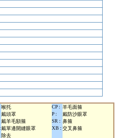
CP :
喉托
羊毛面箍
P :
戴頭罩
戴防沙眼罩
SR :
戴羊毛額箍
鼻箍
:
XB :
戴單邊開縫眼罩
交叉鼻箍
除去