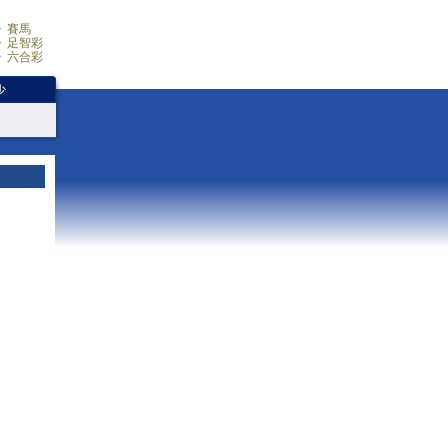
賽馬
足智彩
六合彩
少