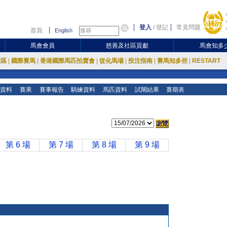
登入
/
登記
常見問題
首頁
English
馬會會員
慈善及社區貢獻
馬會知多
放區
|
國際賽馬
|
香港國際馬匹拍賣會
|
從化馬場
|
投注指南
|
賽馬知多些
|
RESTART
資料
賽果
賽事報告
騎練資料
馬匹資料
試閘結果
賽期表
第 6 場
第 7 場
第 8 場
第 9 場