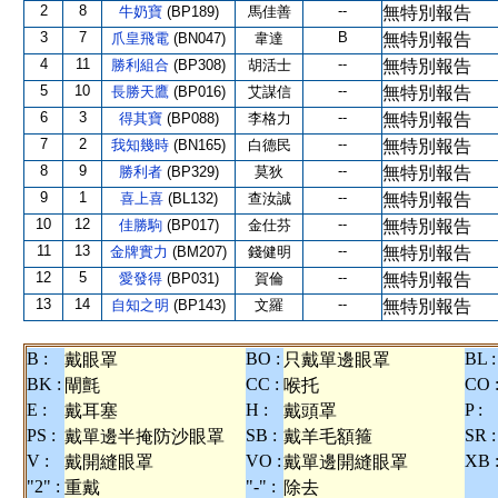
2
8
--
牛奶寶
(BP189)
馬佳善
無特別報告
3
7
B
爪皇飛電
(BN047)
韋達
無特別報告
4
11
--
勝利組合
(BP308)
胡活士
無特別報告
5
10
--
長勝天鷹
(BP016)
艾謀信
無特別報告
6
3
--
得其寶
(BP088)
李格力
無特別報告
7
2
--
我知幾時
(BN165)
白德民
無特別報告
8
9
--
勝利者
(BP329)
莫狄
無特別報告
9
1
--
喜上喜
(BL132)
查汝誠
無特別報告
10
12
--
佳勝駒
(BP017)
金仕芬
無特別報告
11
13
--
金牌實力
(BM207)
錢健明
無特別報告
12
5
--
愛發得
(BP031)
賀倫
無特別報告
13
14
--
自知之明
(BP143)
文羅
無特別報告
B :
BO :
BL :
戴眼罩
只戴單邊眼罩
BK :
CC :
CO 
閘氈
喉托
E :
H :
P :
戴耳塞
戴頭罩
PS :
SB :
SR :
戴單邊半掩防沙眼罩
戴羊毛額箍
V :
VO :
XB 
戴開縫眼罩
戴單邊開縫眼罩
"2" :
"-" :
重戴
除去