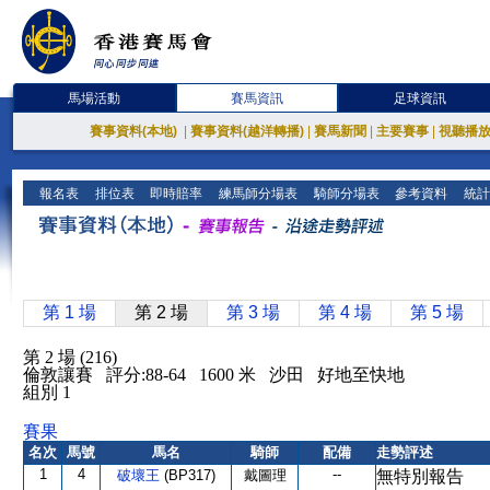
馬場活動
賽馬資訊
足球資訊
賽事資料(本地)
|
賽事資料(越洋轉播)
|
賽馬新聞
|
主要賽事
|
視聽播
報名表
排位表
即時賠率
練馬師分場表
騎師分場表
參考資料
統計
第 1 場
第 2 場
第 3 場
第 4 場
第 5 場
第 2 場 (216)
倫敦讓賽 評分:88-64 1600 米 沙田 好地至快地
組別 1
賽果
名次
馬號
馬名
騎師
配備
走勢評述
1
4
--
破壞王
(BP317)
戴圖理
無特別報告