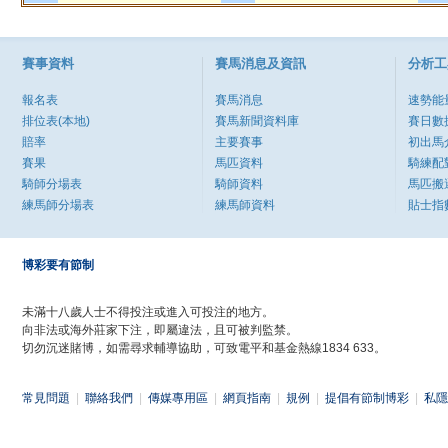
賽事資料
賽馬消息及資訊
分析工
報名表
賽馬消息
速勢能
排位表(本地)
賽馬新聞資料庫
賽日數
賠率
主要賽事
初出馬
賽果
馬匹資料
騎練配
騎師分場表
騎師資料
馬匹搬
練馬師分場表
練馬師資料
貼士指
博彩要有節制
未滿十八歲人士不得投注或進入可投注的地方。
向非法或海外莊家下注，即屬違法，且可被判監禁。
切勿沉迷賭博，如需尋求輔導協助，可致電平和基金熱線1834 633。
常見問題
|
聯絡我們
|
傳媒專用區
|
網頁指南
|
規例
|
提倡有節制博彩
|
私隱