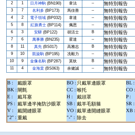
2
1
--
日月神駒
(BN190)
韋法
無特別報告
3
7
--
名利多
(BP173)
馬佳善
無特別報告
4
2
--
電子領域
(BP032)
韋達
無特別報告
5
8
--
紅旗勇士
(BP114)
佩恩
無特別報告
6
3
B
安驊
(BP122)
胡活士
無特別報告
7
6
--
萬事勝
(BN235)
霍達
無特別報告
8
11
B
真先
(BS017)
高雅志
無特別報告
9
10
--
凱旋駒
(BP195)
冼毅力
無特別報告
10
9
B
金像名駒
(BP287)
莫狄
無特別報告
11
4
--
金海棠
(BS063)
余健誠
無特別報告
B :
BO :
BL :
戴眼罩
只戴單邊眼罩
BK :
CC :
CO 
閘氈
喉托
E :
H :
P :
戴耳塞
戴頭罩
PS :
SB :
SR :
戴單邊半掩防沙眼罩
戴羊毛額箍
V :
VO :
XB 
戴開縫眼罩
戴單邊開縫眼罩
"2" :
"-" :
重戴
除去