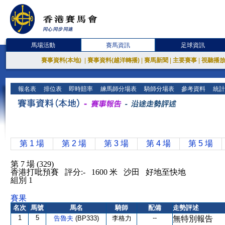
馬場活動
賽馬資訊
足球資訊
賽事資料(本地)
|
賽事資料(越洋轉播)
|
賽馬新聞
|
主要賽事
|
視聽播
報名表
排位表
即時賠率
練馬師分場表
騎師分場表
參考資料
統計
第 1 場
第 2 場
第 3 場
第 4 場
第 5 場
第 7 場 (329)
香港打吡預賽 評分:- 1600 米 沙田 好地至快地
組別 1
賽果
名次
馬號
馬名
騎師
配備
走勢評述
1
5
--
告魯夫
(BP333)
李格力
無特別報告