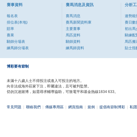
賽事資料
賽馬消息及資訊
分析工
報名表
賽馬消息
速勢能
排位表(本地)
賽馬新聞資料庫
賽日數
賠率
主要賽事
初出馬
賽果
馬匹資料
騎練配
騎師分場表
騎師資料
馬匹搬
練馬師分場表
練馬師資料
貼士指
博彩要有節制
未滿十八歲人士不得投注或進入可投注的地方。
向非法或海外莊家下注，即屬違法，且可被判監禁。
切勿沉迷賭博，如需尋求輔導協助，可致電平和基金熱線1834 633。
常見問題
|
聯絡我們
|
傳媒專用區
|
網頁指南
|
規例
|
提倡有節制博彩
|
私隱