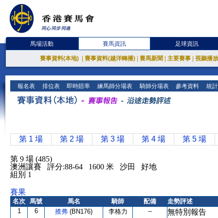
馬場活動
賽馬資訊
足球資訊
賽事資料(本地)
|
賽事資料(越洋轉播)
|
賽馬新聞
|
主要賽事
|
視聽播
報名表
排位表
即時賠率
練馬師分場表
騎師分場表
參考資料
統計
第 1 場
第 2 場
第 3 場
第 4 場
第 5 場
第 9 場 (485)
澳洲讓賽 評分:88-64 1600 米 沙田 好地
組別 1
賽果
名次
馬號
馬名
騎師
配備
走勢評述
1
6
--
揸弗
(BN176)
李格力
無特別報告