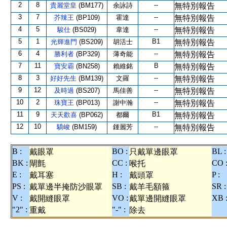
2
8
--
貴麗堂皇
(BM177)
余詠詩
無特別報告
3
7
--
芥辣王
(BP109)
霍達
無特別報告
4
5
--
駿仕
(BS029)
韋達
無特別報告
5
1
B1
光輝進門
(BS209)
胡活士
無特別報告
6
4
--
勝利者
(BP329)
薄奇能
無特別報告
7
11
B
寶安霸
(BN258)
賴維銘
無特別報告
8
3
--
好好先生
(BM139)
文羅
無特別報告
9
12
--
及時過
(BS207)
馬佳善
無特別報告
10
2
--
珠寶王
(BP013)
謝中瀚
無特別報告
11
9
B1
天天歡喜
(BP062)
都爾
無特別報告
12
10
--
驕峻
(BM159)
鍾麗芳
無特別報告
B :
BO :
BL :
戴眼罩
只戴單邊眼罩
BK :
CC :
CO 
閘氈
喉托
E :
H :
P :
戴耳塞
戴頭罩
PS :
SB :
SR :
戴單邊半掩防沙眼罩
戴羊毛額箍
V :
VO :
XB 
戴開縫眼罩
戴單邊開縫眼罩
"2" :
"-" :
重戴
除去