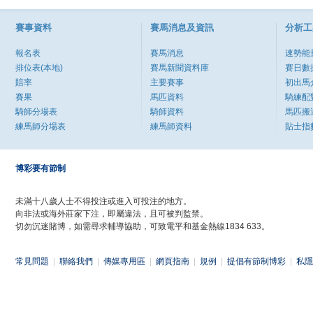
賽事資料
賽馬消息及資訊
分析工
報名表
賽馬消息
速勢能
排位表(本地)
賽馬新聞資料庫
賽日數
賠率
主要賽事
初出馬
賽果
馬匹資料
騎練配
騎師分場表
騎師資料
馬匹搬
練馬師分場表
練馬師資料
貼士指
博彩要有節制
未滿十八歲人士不得投注或進入可投注的地方。
向非法或海外莊家下注，即屬違法，且可被判監禁。
切勿沉迷賭博，如需尋求輔導協助，可致電平和基金熱線1834 633。
常見問題
|
聯絡我們
|
傳媒專用區
|
網頁指南
|
規例
|
提倡有節制博彩
|
私隱