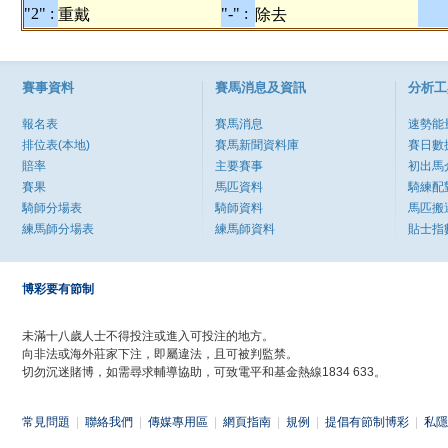
"2" :
"-" :
重戴
除去
賽事資料
賽馬消息及資訊
分析工
報名表
賽馬消息
速勢能
排位表(本地)
賽馬新聞資料庫
賽日數
賠率
主要賽事
初出馬
賽果
馬匹資料
騎練配
騎師分場表
騎師資料
馬匹搬
練馬師分場表
練馬師資料
貼士指
博彩要有節制
未滿十八歲人士不得投注或進入可投注的地方。
向非法或海外莊家下注，即屬違法，且可被判監禁。
切勿沉迷賭博，如需尋求輔導協助，可致電平和基金熱線1834 633。
常見問題
|
聯絡我們
|
傳媒專用區
|
網頁指南
|
規例
|
提倡有節制博彩
|
私隱