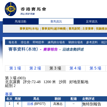
馬場活動
賽馬資訊
足球資訊
賽事資料(本地)
|
賽事資料(越洋轉播)
|
賽馬新聞
|
主要賽事
|
視聽播
報名表
排位表
即時賠率
練馬師分場表
騎師分場表
參考資料
統計
第 1 場
第 2 場
第 3 場
第 4 場
第 5 場
第 3 場 (003)
北京讓賽 評分:72-48 1200 米 沙田 好地至黏地
組別 2
賽果
名次
馬號
馬名
騎師
配備
走勢評述
1
4
--
活感
(BP077)
高雅志
無特別報告