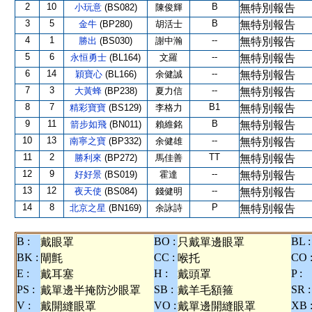
2
10
B
小玩意
(BS082)
陳俊輝
無特別報告
3
5
B
金牛
(BP280)
胡活士
無特別報告
4
1
--
勝出
(BS030)
謝中瀚
無特別報告
5
6
--
永恒勇士
(BL164)
文羅
無特別報告
6
14
--
穎寶心
(BL166)
余健誠
無特別報告
7
3
--
大黃蜂
(BP238)
夏力信
無特別報告
8
7
B1
精彩寶寶
(BS129)
李格力
無特別報告
9
11
B
箭步如飛
(BN011)
賴維銘
無特別報告
10
13
--
南寧之寶
(BP332)
余健雄
無特別報告
11
2
TT
勝利來
(BP272)
馬佳善
無特別報告
12
9
--
好好景
(BS019)
霍達
無特別報告
13
12
--
夜天使
(BS084)
錢健明
無特別報告
14
8
P
北京之星
(BN169)
余詠詩
無特別報告
B :
BO :
BL :
戴眼罩
只戴單邊眼罩
BK :
CC :
CO 
閘氈
喉托
E :
H :
P :
戴耳塞
戴頭罩
PS :
SB :
SR :
戴單邊半掩防沙眼罩
戴羊毛額箍
V :
VO :
XB 
戴開縫眼罩
戴單邊開縫眼罩