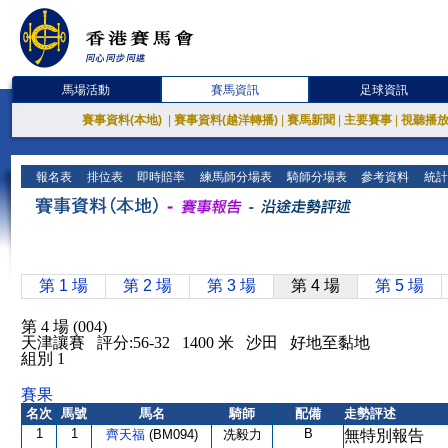
馬場活動
賽馬資訊
足球資訊
賽事資料(本地)
|
賽事資料(越洋轉播)
|
賽馬新聞
|
主要賽事
|
視聽播
報名表
排位表
即時賠率
練馬師分場表
騎師分場表
參考資料
統計
第 1 場
第 2 場
第 3 場
第 4 場
第 5 場
第 4 場 (004)
天津讓賽 評分:56-32 1400 米 沙田 好地至黏地
組別 1
賽果
名次
馬號
馬名
騎師
配備
走勢評述
1
1
B
齊天福
(BM094)
冼毅力
無特別報告