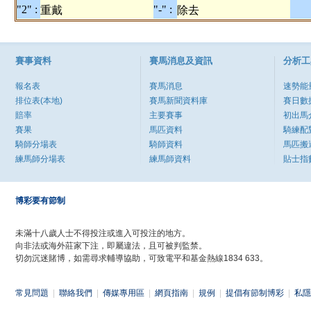
"2" :
"-" :
重戴
除去
賽事資料
賽馬消息及資訊
分析工
報名表
賽馬消息
速勢能
排位表(本地)
賽馬新聞資料庫
賽日數
賠率
主要賽事
初出馬
賽果
馬匹資料
騎練配
騎師分場表
騎師資料
馬匹搬
練馬師分場表
練馬師資料
貼士指
博彩要有節制
未滿十八歲人士不得投注或進入可投注的地方。
向非法或海外莊家下注，即屬違法，且可被判監禁。
切勿沉迷賭博，如需尋求輔導協助，可致電平和基金熱線1834 633。
常見問題
|
聯絡我們
|
傳媒專用區
|
網頁指南
|
規例
|
提倡有節制博彩
|
私隱