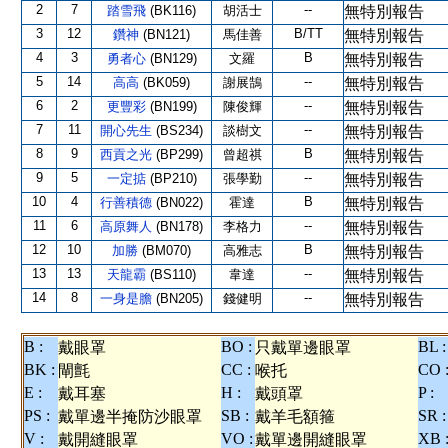
2
7
--
踏雪飛
(BK116)
胡活士
無特別報告
3
12
B/TT
鑽神
(BN121)
馬佳善
無特別報告
4
3
B
勇者心
(BN129)
文羅
無特別報告
5
14
--
高高
(BK059)
謝展鵠
無特別報告
6
2
--
更豐彩
(BN199)
陳俊輝
無特別報告
7
11
--
開心先生
(BS234)
談樹文
無特別報告
8
9
B
西貢之光
(BP299)
曾超祺
無特別報告
9
5
--
一定掂
(BP210)
張學勤
無特別報告
10
4
B
行善積德
(BN022)
霍達
無特別報告
11
6
--
高原舞人
(BN178)
李格力
無特別報告
12
10
B
加勝
(BM070)
高雅志
無特別報告
13
13
--
天龍霸
(BS110)
韋達
無特別報告
14
8
--
一身是膽
(BN205)
錢健明
無特別報告
B :
BO :
BL :
戴眼罩
只戴單邊眼罩
BK :
CC :
CO 
閘氈
喉托
E :
H :
P :
戴耳塞
戴頭罩
PS :
SB :
SR :
戴單邊半掩防沙眼罩
戴羊毛額箍
V :
VO :
XB 
戴開縫眼罩
戴單邊開縫眼罩