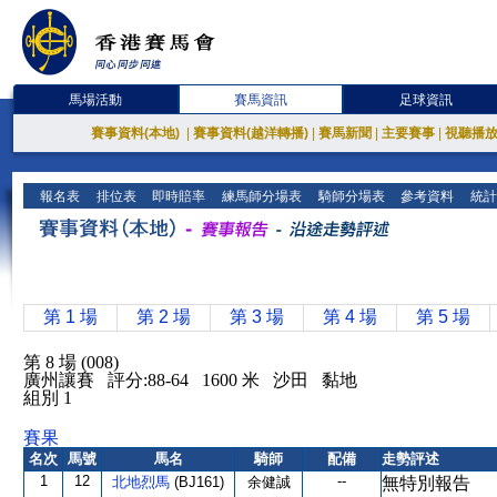
馬場活動
賽馬資訊
足球資訊
賽事資料(本地)
|
賽事資料(越洋轉播)
|
賽馬新聞
|
主要賽事
|
視聽播
報名表
排位表
即時賠率
練馬師分場表
騎師分場表
參考資料
統計
第 1 場
第 2 場
第 3 場
第 4 場
第 5 場
第 8 場 (008)
廣州讓賽 評分:88-64 1600 米 沙田 黏地
組別 1
賽果
名次
馬號
馬名
騎師
配備
走勢評述
1
12
--
北地烈馬
(BJ161)
余健誠
無特別報告