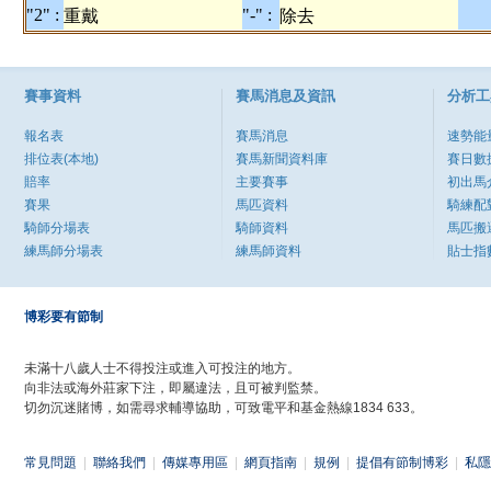
"2" :
"-" :
重戴
除去
賽事資料
賽馬消息及資訊
分析工
報名表
賽馬消息
速勢能
排位表(本地)
賽馬新聞資料庫
賽日數
賠率
主要賽事
初出馬
賽果
馬匹資料
騎練配
騎師分場表
騎師資料
馬匹搬
練馬師分場表
練馬師資料
貼士指
博彩要有節制
未滿十八歲人士不得投注或進入可投注的地方。
向非法或海外莊家下注，即屬違法，且可被判監禁。
切勿沉迷賭博，如需尋求輔導協助，可致電平和基金熱線1834 633。
常見問題
|
聯絡我們
|
傳媒專用區
|
網頁指南
|
規例
|
提倡有節制博彩
|
私隱