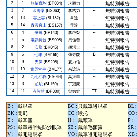
2
1
--
無敵寶駒
(BP034)
冼毅力
無特別報告
3
7
--
金海棠
(BS063)
李格力
無特別報告
4
13
--
喜上喜
(BL132)
韋達
無特別報告
5
14
--
青雲直上
(BS157)
霍達
無特別報告
6
4
--
爭輝
(BP140)
李啟榮
無特別報告
7
5
--
電訊特首
(BS098)
馬佳善
無特別報告
8
2
--
安騰
(BK045)
胡活士
無特別報告
9
6
B
七雄
(BM168)
薄奇能
無特別報告
10
9
--
天保
(BS208)
夏力信
無特別報告
11
10
--
貴麗堂皇
(BM177)
余詠詩
無特別報告
12
8
--
九七紅駒
(BS064)
莫振華
無特別報告
13
3
--
超駿
(BL150)
丁冠豪
無特別報告
14
11
TT
有智慧
(BP080)
曾錦銓
無特別報告
B :
BO :
BL :
戴眼罩
只戴單邊眼罩
BK :
CC :
CO 
閘氈
喉托
E :
H :
P :
戴耳塞
戴頭罩
PS :
SB :
SR :
戴單邊半掩防沙眼罩
戴羊毛額箍
V :
VO :
XB 
戴開縫眼罩
戴單邊開縫眼罩