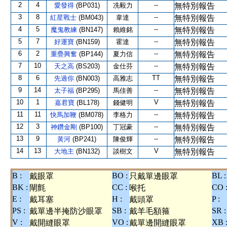
2
4
--
愛發得
(BP031)
冼毅力
無特別報告
3
8
--
紅星戰士
(BM043)
韋達
無特別報告
4
5
--
魔鬼教練
(BN147)
賴維銘
無特別報告
5
7
--
好運寶
(BN159)
霍達
無特別報告
6
2
--
重疊興奮
(BP144)
夏力信
無特別報告
7
10
--
天之高
(BS203)
金仕芬
無特別報告
8
6
TT
先過你
(BN003)
高雅志
無特別報告
9
14
--
太子福
(BP295)
馬佳善
無特別報告
10
1
V
嘉君寶
(BL178)
錢健明
無特別報告
11
11
--
快馬加鞭
(BM078)
李格力
無特別報告
12
3
--
神鑽金剛
(BP100)
丁冠豪
無特別報告
13
9
--
黃河
(BP241)
陳俊輝
無特別報告
14
13
V
大地主
(BN132)
談樹文
無特別報告
B :
BO :
BL :
戴眼罩
只戴單邊眼罩
BK :
CC :
CO 
閘氈
喉托
E :
H :
P :
戴耳塞
戴頭罩
PS :
SB :
SR :
戴單邊半掩防沙眼罩
戴羊毛額箍
V :
VO :
XB 
戴開縫眼罩
戴單邊開縫眼罩