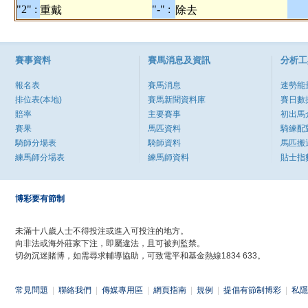
"2" :
"-" :
重戴
除去
賽事資料
賽馬消息及資訊
分析工
報名表
賽馬消息
速勢能
排位表(本地)
賽馬新聞資料庫
賽日數
賠率
主要賽事
初出馬
賽果
馬匹資料
騎練配
騎師分場表
騎師資料
馬匹搬
練馬師分場表
練馬師資料
貼士指
博彩要有節制
未滿十八歲人士不得投注或進入可投注的地方。
向非法或海外莊家下注，即屬違法，且可被判監禁。
切勿沉迷賭博，如需尋求輔導協助，可致電平和基金熱線1834 633。
常見問題
|
聯絡我們
|
傳媒專用區
|
網頁指南
|
規例
|
提倡有節制博彩
|
私隱