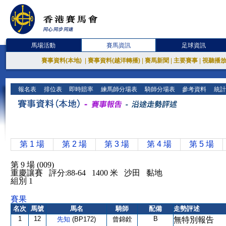
馬場活動
賽馬資訊
足球資訊
賽事資料(本地)
|
賽事資料(越洋轉播)
|
賽馬新聞
|
主要賽事
|
視聽播
報名表
排位表
即時賠率
練馬師分場表
騎師分場表
參考資料
統計
第 1 場
第 2 場
第 3 場
第 4 場
第 5 場
第 9 場 (009)
重慶讓賽 評分:88-64 1400 米 沙田 黏地
組別 1
賽果
名次
馬號
馬名
騎師
配備
走勢評述
1
12
B
先知
(BP172)
曾錦銓
無特別報告