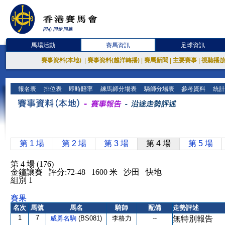
馬場活動
賽馬資訊
足球資訊
賽事資料(本地)
|
賽事資料(越洋轉播)
|
賽馬新聞
|
主要賽事
|
視聽播
報名表
排位表
即時賠率
練馬師分場表
騎師分場表
參考資料
統計
第 1 場
第 2 場
第 3 場
第 4 場
第 5 場
第 4 場 (176)
金鐘讓賽 評分:72-48 1600 米 沙田 快地
組別 1
賽果
名次
馬號
馬名
騎師
配備
走勢評述
1
7
--
威勇名駒
(BS081)
李格力
無特別報告