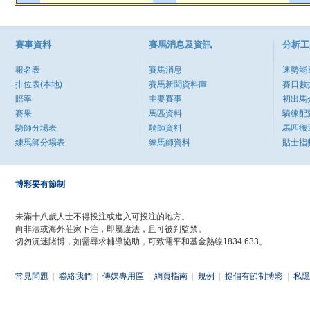
賽事資料
賽馬消息及資訊
分析工
報名表
賽馬消息
速勢能
排位表(本地)
賽馬新聞資料庫
賽日數
賠率
主要賽事
初出馬
賽果
馬匹資料
騎練配
騎師分場表
騎師資料
馬匹搬
練馬師分場表
練馬師資料
貼士指
博彩要有節制
未滿十八歲人士不得投注或進入可投注的地方。
向非法或海外莊家下注，即屬違法，且可被判監禁。
切勿沉迷賭博，如需尋求輔導協助，可致電平和基金熱線1834 633。
常見問題
|
聯絡我們
|
傳媒專用區
|
網頁指南
|
規例
|
提倡有節制博彩
|
私隱