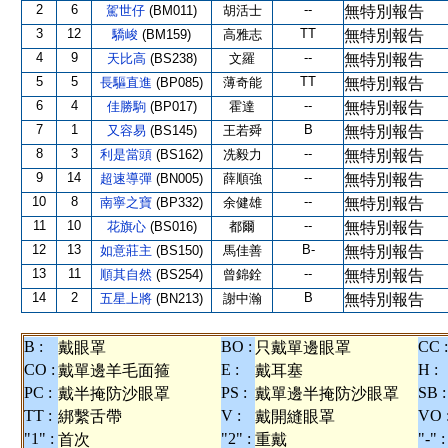
2
6
--
駕世仔
(BM011)
胡活士
無特別報告
3
12
TT
驕峻
(BM159)
高雅志
無特別報告
4
9
--
天比高
(BS238)
文羅
無特別報告
5
5
TT
長驅直進
(BP085)
薄奇能
無特別報告
6
4
--
佳勝駒
(BP017)
霍達
無特別報告
7
1
B
又容易
(BS145)
王若舜
無特別報告
8
3
--
利是當頭
(BS162)
冼毅力
無特別報告
9
14
--
超速導彈
(BN005)
薛順強
無特別報告
10
8
--
南寧之寶
(BP332)
余健雄
無特別報告
11
10
--
花旗心
(BS016)
都爾
無特別報告
12
13
B-
如意莊主
(BS150)
馬佳善
無特別報告
13
11
--
順其自然
(BS254)
曾錦銓
無特別報告
14
2
B
五星上將
(BN213)
謝中瀚
無特別報告
B :
BO :
CC :
戴眼罩
只戴單邊眼罩
CO :
E :
H :
戴單邊羊毛面箍
戴耳塞
PC :
PS :
SB :
戴半掩防沙眼罩
戴單邊半掩防沙眼罩
TT :
V :
VO 
綁繫舌帶
戴開縫眼罩
"1" :
"2" :
"-" :
首次
重戴