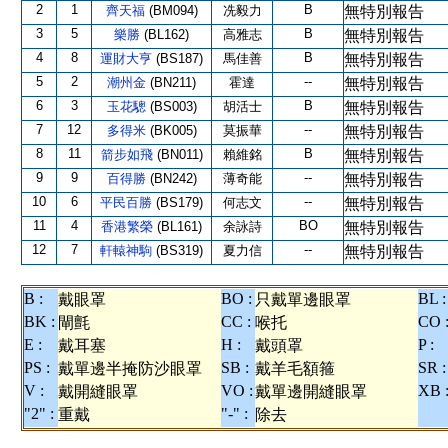
2
1
B
齊天福
(BM094)
冼毅力
無特別報告
3
5
B
樂勝
(BL162)
高雅志
無特別報告
4
8
B
運財大亨
(BS187)
馬佳善
無特別報告
5
2
--
潮州金
(BN211)
霍達
無特別報告
6
3
B
玉花驄
(BS003)
胡活士
無特別報告
7
12
--
多得米
(BK005)
莫振華
無特別報告
8
11
B
箭步如飛
(BN011)
賴維銘
無特別報告
9
9
--
百得勝
(BN242)
薄奇能
無特別報告
10
6
--
平民百勝
(BS179)
何志文
無特別報告
11
4
BO
香港繁榮
(BL161)
余詠詩
無特別報告
12
7
--
軒轅神駒
(BS319)
夏力信
無特別報告
B :
BO :
BL :
戴眼罩
只戴單邊眼罩
BK :
CC :
CO 
閘氈
喉托
E :
H :
P :
戴耳塞
戴頭罩
PS :
SB :
SR :
戴單邊半掩防沙眼罩
戴羊毛額箍
V :
VO :
XB 
戴開縫眼罩
戴單邊開縫眼罩
"2" :
"-" :
重戴
除去