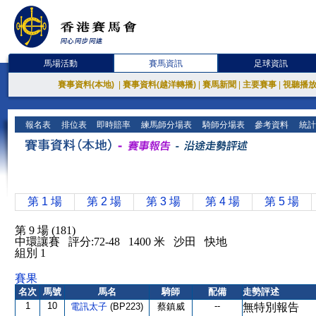
馬場活動
賽馬資訊
足球資訊
賽事資料(本地)
|
賽事資料(越洋轉播)
|
賽馬新聞
|
主要賽事
|
視聽播
報名表
排位表
即時賠率
練馬師分場表
騎師分場表
參考資料
統計
第 1 場
第 2 場
第 3 場
第 4 場
第 5 場
第 9 場 (181)
中環讓賽 評分:72-48 1400 米 沙田 快地
組別 1
賽果
名次
馬號
馬名
騎師
配備
走勢評述
1
10
--
電訊太子
(BP223)
蔡鎮威
無特別報告