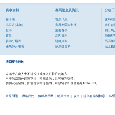
賽事資料
賽馬消息及資訊
分析工
報名表
賽馬消息
速勢能
排位表(本地)
賽馬新聞資料庫
賽日數
賠率
主要賽事
初出馬
賽果
馬匹資料
騎練配
騎師分場表
騎師資料
馬匹搬
練馬師分場表
練馬師資料
貼士指
博彩要有節制
未滿十八歲人士不得投注或進入可投注的地方。
向非法或海外莊家下注，即屬違法，且可被判監禁。
切勿沉迷賭博，如需尋求輔導協助，可致電平和基金熱線1834 633。
常見問題
|
聯絡我們
|
傳媒專用區
|
網頁指南
|
規例
|
提倡有節制博彩
|
私隱