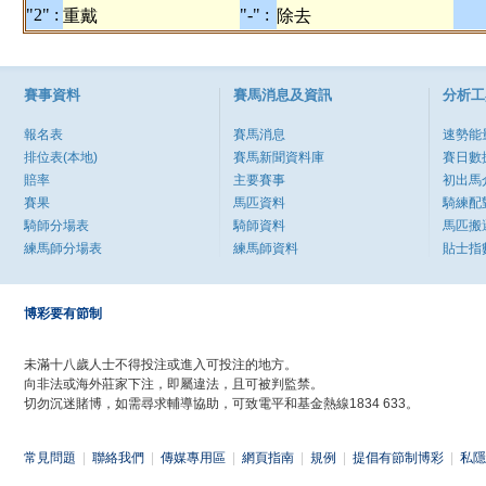
"2" :
"-" :
重戴
除去
賽事資料
賽馬消息及資訊
分析工
報名表
賽馬消息
速勢能
排位表(本地)
賽馬新聞資料庫
賽日數
賠率
主要賽事
初出馬
賽果
馬匹資料
騎練配
騎師分場表
騎師資料
馬匹搬
練馬師分場表
練馬師資料
貼士指
博彩要有節制
未滿十八歲人士不得投注或進入可投注的地方。
向非法或海外莊家下注，即屬違法，且可被判監禁。
切勿沉迷賭博，如需尋求輔導協助，可致電平和基金熱線1834 633。
常見問題
|
聯絡我們
|
傳媒專用區
|
網頁指南
|
規例
|
提倡有節制博彩
|
私隱