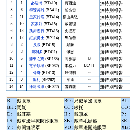
2
1
--
必勝灣
(BT410)
賈西迪
無特別報告
3
6
--
得獎英雄
(BS411)
柏兆雷
無特別報告
4
11
--
皇家鈴鹿
(BT414)
橫山典弘
無特別報告
5
10
--
家家好
(BT418)
戴圖理
無特別報告
6
13
--
跳舞遊行
(BT416)
史提芬
無特別報告
7
12
--
紅旗勇士
(BP114)
馬佳善
無特別報告
8
2
--
反叛
(BT415)
戴勝
無特別報告
9
3
--
圖利多
(BT411)
佩恩
無特別報告
10
5
B
浦東之寶
(BP135)
高雅志
無特別報告
11
7
B1/TT
電子領域
(BP032)
李格力
無特別報告
12
4
--
偉奇
(BT413)
錢健明
無特別報告
13
8
--
聖利
(BP262)
韋達
無特別報告
14
14
--
神龍出海
(BP022)
范義龍
無特別報告
B :
BO :
BL :
戴眼罩
只戴單邊眼罩
BK :
CC :
CO 
閘氈
喉托
E :
H :
P :
戴耳塞
戴頭罩
PS :
SB :
SR :
戴單邊半掩防沙眼罩
戴羊毛額箍
V :
VO :
XB 
戴開縫眼罩
戴單邊開縫眼罩