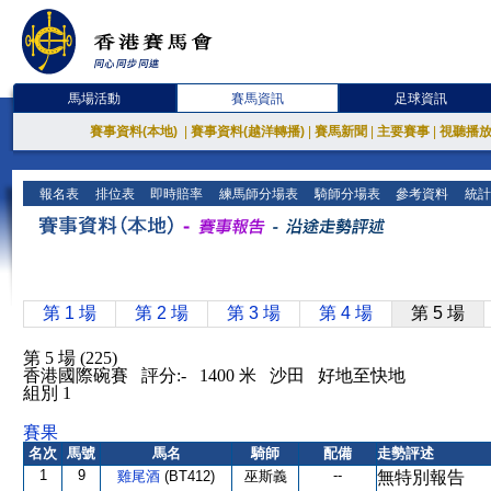
馬場活動
賽馬資訊
足球資訊
賽事資料(本地)
|
賽事資料(越洋轉播)
|
賽馬新聞
|
主要賽事
|
視聽播
報名表
排位表
即時賠率
練馬師分場表
騎師分場表
參考資料
統計
第 1 場
第 2 場
第 3 場
第 4 場
第 5 場
第 5 場 (225)
香港國際碗賽 評分:- 1400 米 沙田 好地至快地
組別 1
賽果
名次
馬號
馬名
騎師
配備
走勢評述
1
9
--
雞尾酒
(BT412)
巫斯義
無特別報告