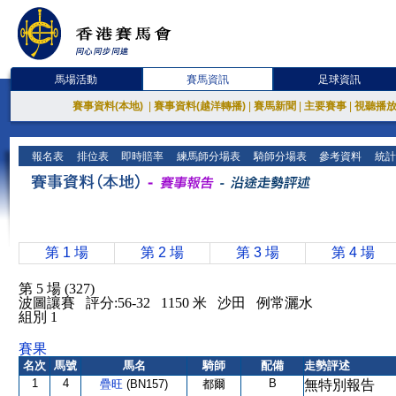
馬場活動
賽馬資訊
足球資訊
賽事資料(本地)
|
賽事資料(越洋轉播)
|
賽馬新聞
|
主要賽事
|
視聽播
報名表
排位表
即時賠率
練馬師分場表
騎師分場表
參考資料
統計
第 1 場
第 2 場
第 3 場
第 4 場
第 5 場 (327)
波圖讓賽 評分:56-32 1150 米 沙田 例常灑水
組別 1
賽果
名次
馬號
馬名
騎師
配備
走勢評述
1
4
B
疊旺
(BN157)
都爾
無特別報告