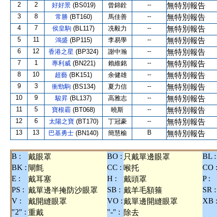
2
2
--
好好景
(BS019)
曾錦銓
無特別報告
3
8
--
常勝
(BT160)
馬佳善
無特別報告
4
7
--
侯皇駒
(BL117)
冼毅力
無特別報告
5
11
--
鴻盛
(BP115)
李易學
無特別報告
6
12
--
香港之星
(BP324)
謝中瀚
無特別報告
7
1
--
專利威
(BN221)
賴維銘
無特別報告
8
10
--
超藝
(BK151)
余健雄
無特別報告
9
3
--
衝勁駒
(BS134)
夏力信
無特別報告
10
9
--
駿昇
(BL137)
高雅志
無特別報告
11
5
--
寶根霸
(BT068)
曉斯
無特別報告
12
6
--
太陽之寶
(BT170)
丁冠豪
無特別報告
13
13
B
巴基勇士
(BN140)
簡慧榆
無特別報告
B :
BO :
BL :
戴眼罩
只戴單邊眼罩
BK :
CC :
CO 
閘氈
喉托
E :
H :
P :
戴耳塞
戴頭罩
PS :
SB :
SR :
戴單邊半掩防沙眼罩
戴羊毛額箍
V :
VO :
XB 
戴開縫眼罩
戴單邊開縫眼罩
"2" :
"-" :
重戴
除去