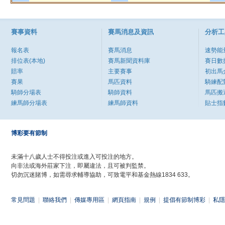
賽事資料
賽馬消息及資訊
分析工
報名表
賽馬消息
速勢能
排位表(本地)
賽馬新聞資料庫
賽日數
賠率
主要賽事
初出馬
賽果
馬匹資料
騎練配
騎師分場表
騎師資料
馬匹搬
練馬師分場表
練馬師資料
貼士指
博彩要有節制
未滿十八歲人士不得投注或進入可投注的地方。
向非法或海外莊家下注，即屬違法，且可被判監禁。
切勿沉迷賭博，如需尋求輔導協助，可致電平和基金熱線1834 633。
常見問題
|
聯絡我們
|
傳媒專用區
|
網頁指南
|
規例
|
提倡有節制博彩
|
私隱