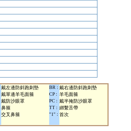
BR :
戴左邊防斜跑刺墊
戴右邊防斜跑刺墊
:
CP :
戴單邊羊毛面箍
羊毛面箍
PC :
戴防沙眼罩
戴半掩防沙眼罩
TT :
鼻箍
綁繫舌帶
:
"1" :
交叉鼻箍
首次