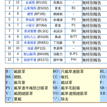
2
12
--
金威寶
(BS102)
高雅志
無特別報告
3
2
B1
山東飛馬
(BS032)
韋達
無特別報告
4
9
--
優勢
(BP185)
賴維銘
無特別報告
5
1
P2
華福星
(BP214)
余健誠
無特別報告
6
7
P1
小龍仔
(BT064)
霍達
無特別報告
7
3
BO
香港繁榮
(BL161)
余詠詩
無特別報告
8
8
B/TT
甜到入心
(BS028)
萬成
無特別報告
9
11
V
幸運翹楚
(BN051)
丁冠豪
無特別報告
10
10
--
鴻盛
(BP115)
李易學
無特別報告
11
4
B-/P1
鞍山駿馬
(BM199)
冼毅力
無特別報告
12
6
P/H
路路亨通
(BS272)
謝中瀚
無特別報告
B :
BO :
BL :
戴眼罩
只戴單邊眼罩
BK :
CC :
CO 
閘氈
喉托
E :
H :
P :
戴耳塞
戴頭罩
PS :
SB :
SR :
戴單邊半掩防沙眼罩
戴羊毛額箍
V :
VO :
XB 
戴開縫眼罩
戴單邊開縫眼罩
"2" :
"-" :
重戴
除去