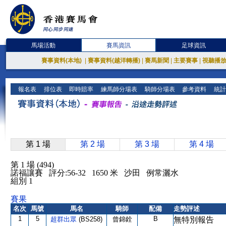
馬場活動
賽馬資訊
足球資訊
賽事資料(本地)
|
賽事資料(越洋轉播)
|
賽馬新聞
|
主要賽事
|
視聽播
報名表
排位表
即時賠率
練馬師分場表
騎師分場表
參考資料
統計
第 1 場
第 2 場
第 3 場
第 4 場
第 1 場 (494)
諾福讓賽 評分:56-32 1650 米 沙田 例常灑水
組別 1
賽果
名次
馬號
馬名
騎師
配備
走勢評述
1
5
B
超群出眾
(BS258)
曾錦銓
無特別報告