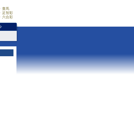
賽馬
足智彩
六合彩
少