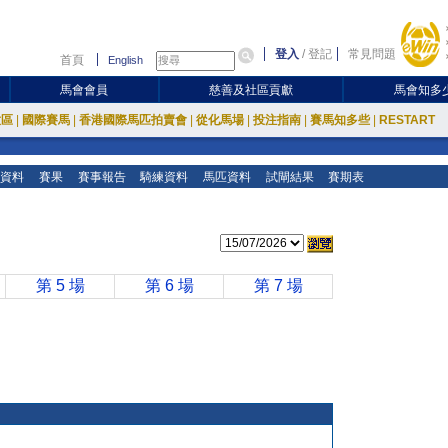
登入
/
登記
常見問題
首頁
English
馬會會員
慈善及社區貢獻
馬會知多
放區
|
國際賽馬
|
香港國際馬匹拍賣會
|
從化馬場
|
投注指南
|
賽馬知多些
|
RESTART
資料
賽果
賽事報告
騎練資料
馬匹資料
試閘結果
賽期表
第 5 場
第 6 場
第 7 場