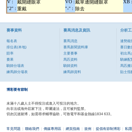
V :
VO :
XB 
戴開縫眼罩
戴單邊開縫眼罩
"2" :
"-" :
重戴
除去
賽事資料
賽馬消息及資訊
分析工
報名表
賽馬消息
速勢能
排位表(本地)
賽馬新聞資料庫
賽日數
賠率
主要賽事
初出馬
賽果
馬匹資料
騎練配
騎師分場表
騎師資料
馬匹搬
練馬師分場表
練馬師資料
貼士指
博彩要有節制
未滿十八歲人士不得投注或進入可投注的地方。
向非法或海外莊家下注，即屬違法，且可被判監禁。
切勿沉迷賭博，如需尋求輔導協助，可致電平和基金熱線1834 633。
常見問題
|
聯絡我們
|
傳媒專用區
|
網頁指南
|
規例
|
提倡有節制博彩
|
私隱