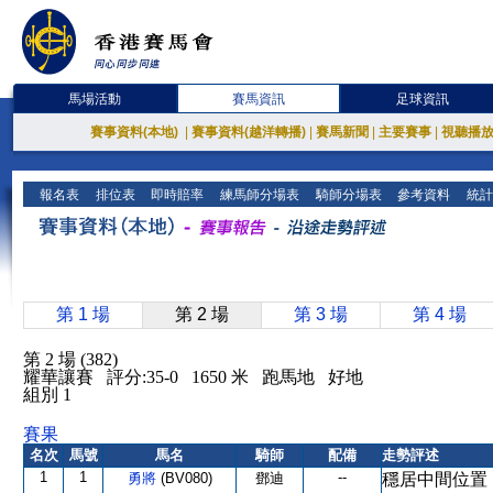
馬場活動
賽馬資訊
足球資訊
賽事資料(本地)
|
賽事資料(越洋轉播)
|
賽馬新聞
|
主要賽事
|
視聽播
報名表
排位表
即時賠率
練馬師分場表
騎師分場表
參考資料
統計
第 1 場
第 2 場
第 3 場
第 4 場
第 2 場 (382)
耀華讓賽 評分:35-0 1650 米 跑馬地 好地
組別 1
賽果
名次
馬號
馬名
騎師
配備
走勢評述
1
1
--
勇將
(BV080)
鄧迪
穩居中間位置