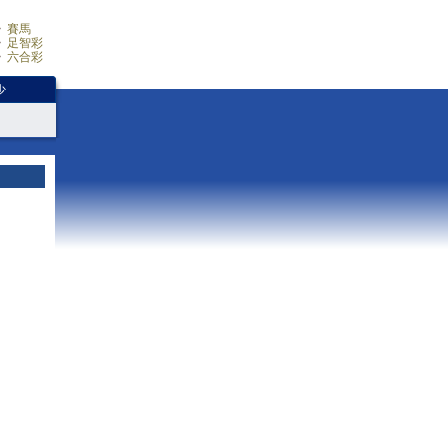
賽馬
足智彩
六合彩
少