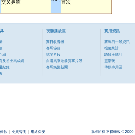
:
"1" :
交叉鼻箍
首次
具
視聽播放區
實用資訊
量
賽日收音機
賽馬日一般資訊
據
賽馬節目
檔位統計
介紹
試閘片段
騎師王統計
對及初岀馬成績
自購馬來港前賽事片段
靈活玩
遷紀錄
賽馬娛樂新聞
傳媒專用區
數
條款
|
免責聲明
|
網絡保安
版權所有 不得轉載 © 2000