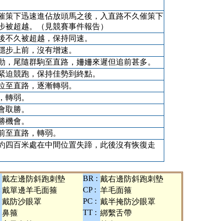
催策下迅速進佔放頭馬之後，入直路不久催策下
步被超越。（見競賽事件報告）
後不久被超越，保持同速。
穩步上前，沒有增速。
動，尾隨群駒至直路，姍姍來遲但追前甚多。
緊迫競跑，保持佳勢到終點。
位至直路，逐漸轉弱。
，轉弱。
會取勝。
勝機會。
前至直路，轉弱。
約四百米處在中間位置失蹄，此後沒有恢復走
BR :
戴左邊防斜跑刺墊
戴右邊防斜跑刺墊
:
CP :
戴單邊羊毛面箍
羊毛面箍
PC :
戴防沙眼罩
戴半掩防沙眼罩
TT :
鼻箍
綁繫舌帶