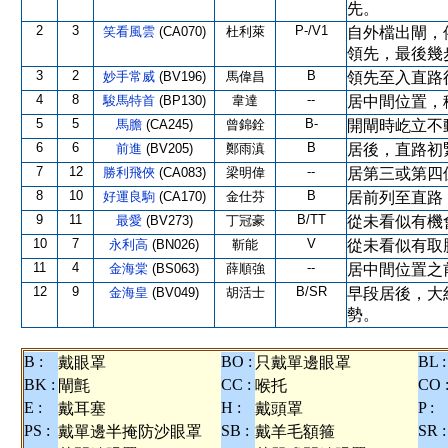
先。
2
3
P-/V1
笑看風雲
(CA070)
杜利萊
自外檔出閘，
領先，最後幾
3
2
B
妙手常威
(BV196)
馬偉昌
領先至入直路
4
8
--
駿馬特首
(BP130)
韋達
居中間位置，
5
5
B-
馬膽
(CA245)
曾錦銓
開閘時屹立不
6
6
B
前進
(BV205)
鄭雨滇
居後，直路初
7
12
--
勝利飛俠
(CA083)
梁明偉
居第三或第四
8
10
B
好運良駒
(CA170)
金仕芬
居前列至直路
9
11
B/TT
最愛
(BV273)
丁冠豪
從未看似有機
10
7
V
永利高
(BN026)
靳能
從未看似有取
11
4
--
金海棠
(BS063)
薛順強
居中間位置之
12
9
B/SR
金海皇
(BV049)
胡活士
早段居後，大
勢。
B :
BO :
BL :
戴眼罩
只戴單邊眼罩
BK :
CC :
CO 
閘氈
喉托
E :
H :
P :
戴耳塞
戴頭罩
PS :
SB :
SR :
戴單邊半掩防沙眼罩
戴羊毛額箍