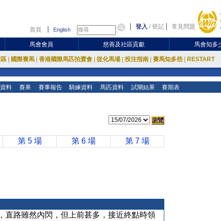
登入
/
登記
常見問題
首頁
English
馬會會員
慈善及社區貢獻
馬會知多
放區
|
國際賽馬
|
香港國際馬匹拍賣會
|
從化馬場
|
投注指南
|
賽馬知多些
|
RESTART
資料
賽果
賽事報告
騎練資料
馬匹資料
試閘結果
賽期表
第 5 場
第 6 場
第 7 場
，直路雖然內閃，但上前甚多，接近終點時領