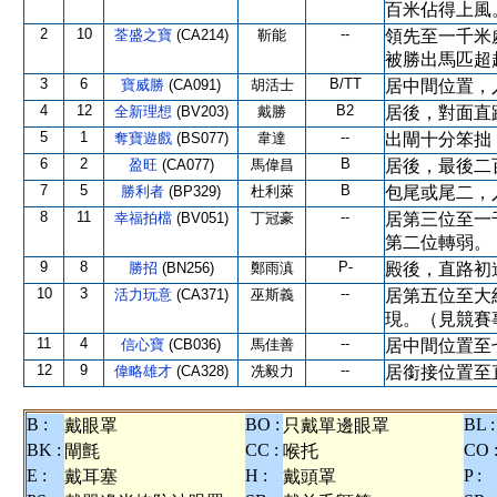
百米佔得上風
2
10
--
荃盛之寶
(CA214)
靳能
領先至一千米
被勝出馬匹超
3
6
B/TT
寶威勝
(CA091)
胡活士
居中間位置，
4
12
B2
全新理想
(BV203)
戴勝
居後，對面直
5
1
--
奪寶遊戲
(BS077)
韋達
出閘十分笨拙
6
2
B
盈旺
(CA077)
馬偉昌
居後，最後二
7
5
B
勝利者
(BP329)
杜利萊
包尾或尾二，
8
11
--
幸福拍檔
(BV051)
丁冠豪
居第三位至一
第二位轉弱。
9
8
P-
勝招
(BN256)
鄭雨滇
殿後，直路初
10
3
--
活力玩意
(CA371)
巫斯義
居第五位至大
現。（見競賽
11
4
--
信心寶
(CB036)
馬佳善
居中間位置至
12
9
--
偉略雄才
(CA328)
冼毅力
居銜接位置至
B :
BO :
BL :
戴眼罩
只戴單邊眼罩
BK :
CC :
CO 
閘氈
喉托
E :
H :
P :
戴耳塞
戴頭罩