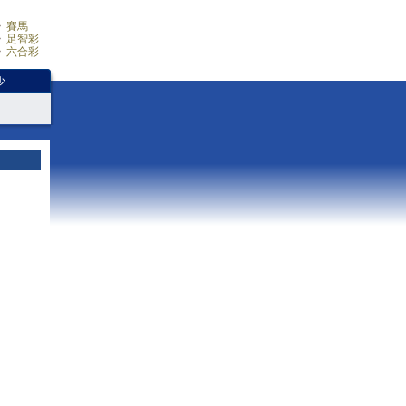
賽馬
足智彩
六合彩
少