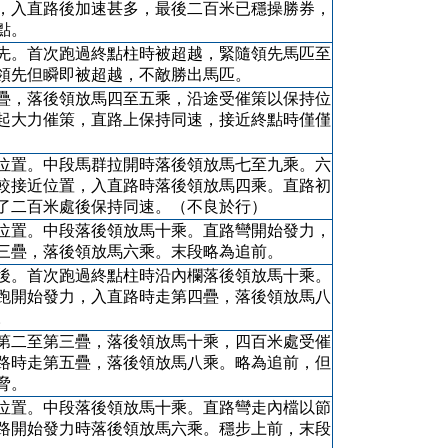
，入直路後加速甚多，最後二百米已穩操勝券，
點。
先。首次跑過終點柱時被超越，緊隨領先馬匹至
領先但瞬即被超越，不敵勝出馬匹。
疊，落後領放馬四至五乘，沿途受催策以保持位
起大力催策，直路上保持同速，接近終點時僅僅
位置。中段馬群拉開時落後領放馬七至九乘。六
較接近位置，入直路時落後領放馬四乘。直路初
了二百米處後保持同速。（不良於行）
位置。中段落後領放馬十乘。直路彎開始發力，
三疊，落後領放馬六乘。末段略為追前。
後。首次跑過終點柱時沿內欄落後領放馬十乘。
跑開始發力，入直路時走第四疊，落後領放馬八
。
第二至第三疊，落後領放馬十乘，四百米處受催
路時走第五疊，落後領放馬八乘。略為追前，但
脅。
位置。中段落後領放馬十乘。直路彎走內檔以節
路開始發力時落後領放馬六乘。穩步上前，末段