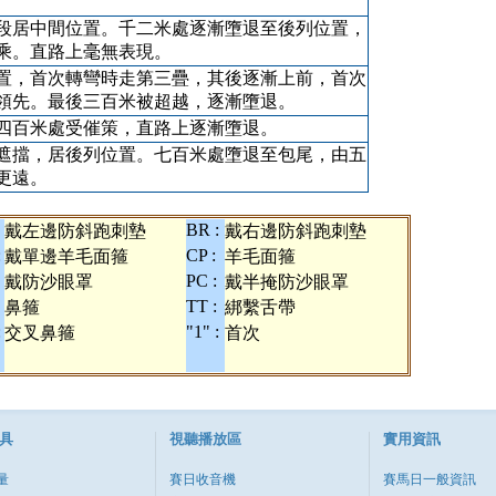
段居中間位置。千二米處逐漸墮退至後列位置，
乘。直路上毫無表現。
置，首次轉彎時走第三疊，其後逐漸上前，首次
領先。最後三百米被超越，逐漸墮退。
四百米處受催策，直路上逐漸墮退。
遮擋，居後列位置。七百米處墮退至包尾，由五
更遠。
BR :
戴左邊防斜跑刺墊
戴右邊防斜跑刺墊
:
CP :
戴單邊羊毛面箍
羊毛面箍
PC :
戴防沙眼罩
戴半掩防沙眼罩
TT :
鼻箍
綁繫舌帶
:
"1" :
交叉鼻箍
首次
具
視聽播放區
實用資訊
量
賽日收音機
賽馬日一般資訊