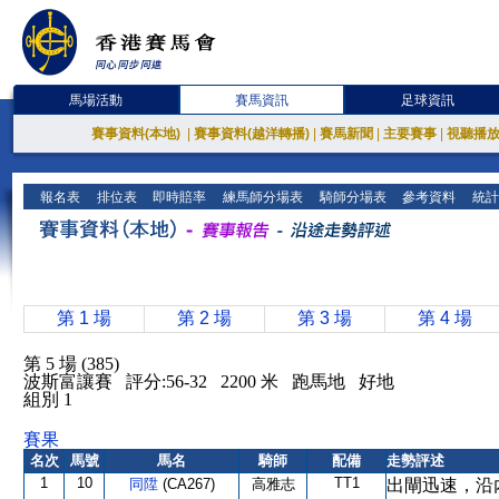
馬場活動
賽馬資訊
足球資訊
賽事資料(本地)
|
賽事資料(越洋轉播)
|
賽馬新聞
|
主要賽事
|
視聽播
報名表
排位表
即時賠率
練馬師分場表
騎師分場表
參考資料
統計
第 1 場
第 2 場
第 3 場
第 4 場
第 5 場 (385)
波斯富讓賽 評分:56-32 2200 米 跑馬地 好地
組別 1
賽果
名次
馬號
馬名
騎師
配備
走勢評述
1
10
TT1
同陞
(CA267)
高雅志
出閘迅速，沿