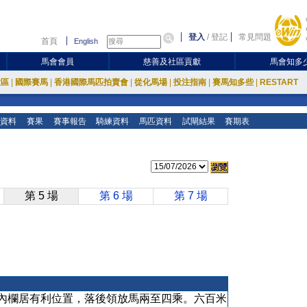
登入
/
登記
常見問題
首頁
English
馬會會員
慈善及社區貢獻
馬會知多
放區
|
國際賽馬
|
香港國際馬匹拍賣會
|
從化馬場
|
投注指南
|
賽馬知多些
|
RESTART
資料
賽果
賽事報告
騎練資料
馬匹資料
試閘結果
賽期表
第 5 場
第 6 場
第 7 場
內欄居有利位置，落後領放馬兩至四乘。六百米