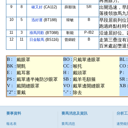
再無餘力。
9
8
SR
確又好
(CA112)
薛順強
出閘迅速，早
落後領放馬九
10
5
B
迅好運
(BT188)
韓敏
早段居前列位
跑過終點柱時
11
3
P-/B2
祿馬同歡
(BT088)
靳能
沿途居好位。
12
11
B
日金駿馬
(BS116)
曾錦銓
走第三疊沒有
百米處起墮退
B :
BO :
BL :
戴眼罩
只戴單邊眼罩
BK :
CC :
CO 
閘氈
喉托
E :
H :
P :
戴耳塞
戴頭罩
PS :
SB :
SR :
戴單邊半掩防沙眼罩
戴羊毛額箍
V :
VO :
XB 
戴開縫眼罩
戴單邊開縫眼罩
"2" :
"-" :
重戴
除去
賽事資料
賽馬消息及資訊
分析工
報名表
賽馬消息
速勢能