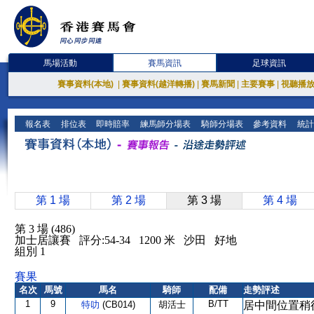
馬場活動
賽馬資訊
足球資訊
賽事資料(本地)
|
賽事資料(越洋轉播)
|
賽馬新聞
|
主要賽事
|
視聽播
報名表
排位表
即時賠率
練馬師分場表
騎師分場表
參考資料
統計
第 1 場
第 2 場
第 3 場
第 4 場
第 3 場 (486)
加士居讓賽 評分:54-34 1200 米 沙田 好地
組別 1
賽果
名次
馬號
馬名
騎師
配備
走勢評述
1
9
B/TT
特叻
(CB014)
胡活士
居中間位置稍