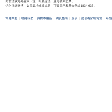
向非法或海外莊家下注，即屬違法，且可被判監禁。
切勿沉迷賭博，如需尋求輔導協助，可致電平和基金熱線1834 633。
常見問題
|
聯絡我們
|
傳媒專用區
|
網頁指南
|
規例
|
提倡有節制博彩
|
私隱