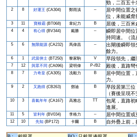
勁，二百五十
2
8
--
好運王
(CA304)
鄭雨滇
居中間位置之
位，未能威脅
3
11
B
寶根霸
(BT068)
韋紀力
居後，三百米
4
4
--
有心得
(BV344)
戴勝
瞬即居中間位
持同速。（流
5
6
--
無限能源
(CA232)
馬偉昌
出閘後瞬即領
餘力。
6
1
V
武當俠士
(BT250)
黎家駒
早段領先，繼
7
12
P-/B2
與眾不同
(CA096)
梁明偉
殿後，直路彎
8
7
B
力奇皇
(CA305)
冼毅力
居中間位置，
力。
9
2
B
又跑得
(CB263)
鄧迪
早段居第三位
（賽後呈現不
10
3
TT
喜氣年年
(CA167)
高雅志
包尾，直路初
進展。
11
5
--
皆利年
(BV034)
李格力
居中間位置或
12
10
B
先知
(BP172)
卡爾
自外疊上前，
B :
BO :
BL :
戴眼罩
只戴單邊眼罩