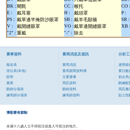
BK :
CC :
CO 
閘氈
喉托
E :
H :
P :
戴耳塞
戴頭罩
PS :
SB :
SR :
戴單邊半掩防沙眼罩
戴羊毛額箍
V :
VO :
XB 
戴開縫眼罩
戴單邊開縫眼罩
"2" :
"-" :
重戴
除去
賽事資料
賽馬消息及資訊
分析工
報名表
賽馬消息
速勢能
排位表(本地)
賽馬新聞資料庫
賽日數
賠率
主要賽事
初出馬
賽果
馬匹資料
騎練配
騎師分場表
騎師資料
馬匹搬
練馬師分場表
練馬師資料
貼士指
博彩要有節制
未滿十八歲人士不得投注或進入可投注的地方。