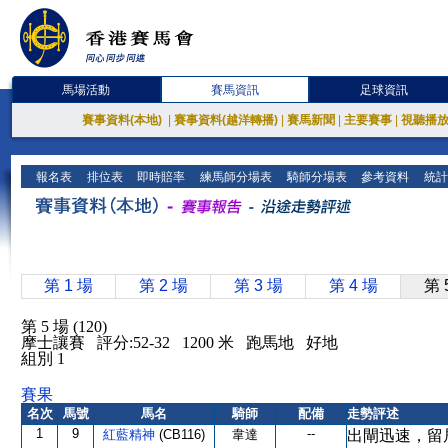
馬場活動
賽馬資訊
足球資訊
賽事資料(本地)
|
賽事資料(越洋轉播)
|
賽馬新聞
|
主要賽事
|
視聽播
報名表
排位表
即時賠率
練馬師分場表
騎師分場表
參考資料
統計
第 1 場
第 2 場
第 3 場
第 4 場
第 
第 5 場 (120)
摩士讓賽 評分:52-32 1200 米 跑馬地 好地
組別 1
賽果
名次
馬號
馬名
騎師
配備
走勢評述
1
9
--
紅藍精神
(CB116)
韋達
出閘迅速，留