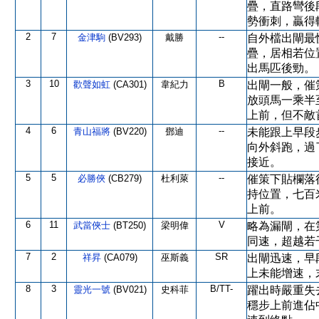
疊，直路彎後
勢衝刺，贏得
2
7
--
金津駒
(BV293)
戴勝
自外檔出閘最
疊，居相若位
出馬匹後勁。
3
10
B
歡聲如虹
(CA301)
韋紀力
出閘一般，催
放頭馬一乘半
上前，但不敵
4
6
--
青山福將
(BV220)
鄧迪
未能跟上早段
向外斜跑，過
接近。
5
5
--
必勝俠
(CB279)
杜利萊
催策下貼欄落
持位置，七百
上前。
6
11
V
武當俠士
(BT250)
梁明偉
略為漏閘，在
同速，超越若
7
2
SR
祥昇
(CA079)
巫斯義
出閘迅速，早
上未能增速，
8
3
B/TT-
靈光一號
(BV021)
史科菲
躍出時嚴重失
穩步上前進佔