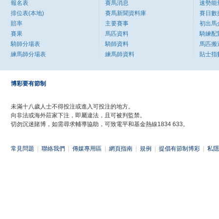
報名表
賽馬消息
速勢能
排位表(本地)
賽馬新聞資料庫
賽日數
賠率
主要賽事
初出馬
賽果
馬匹資料
騎練配
騎師分場表
騎師資料
馬匹搬
練馬師分場表
練馬師資料
貼士指
博彩要有節制
未滿十八歲人士不得投注或進入可投注的地方。
向非法或海外莊家下注，即屬違法，且可被判監禁。
切勿沉迷賭博，如需尋求輔導協助，可致電平和基金熱線1834 633。
常見問題
|
聯絡我們
|
傳媒專用區
|
網頁指南
|
規例
|
提倡有節制博彩
|
私隱