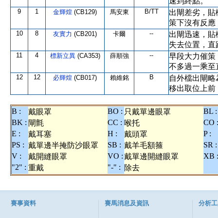
速到終點。
9
1
B/TT
金輝煌
(CB129)
馬安東
出閘差劣，貼
策下沒有反應
10
8
--
友實力
(CB201)
卡爾
出閘迅速，貼
失去位置，直
11
4
--
標新立異
(CA353)
薛順強
早段大力催策
不多過一乘至
12
12
B
必輝煌
(CB017)
賴維銘
自外檔出閘略
移出取位上前
B :
BO :
BL :
戴眼罩
只戴單邊眼罩
BK :
CC :
CO 
閘氈
喉托
E :
H :
P :
戴耳塞
戴頭罩
PS :
SB :
SR :
戴單邊半掩防沙眼罩
戴羊毛額箍
V :
VO :
XB 
戴開縫眼罩
戴單邊開縫眼罩
"2" :
"-" :
重戴
除去
賽事資料
賽馬消息及資訊
分析工