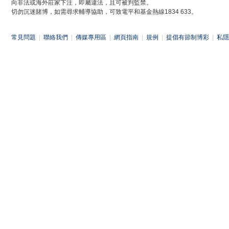
向非法或海外莊家下注，即屬違法，且可被判監禁。
切勿沉迷賭博，如需尋求輔導協助，可致電平和基金熱線1834 633。
常見問題
|
聯絡我們
|
傳媒專用區
|
網頁指南
|
規例
|
提倡有節制博彩
|
私隱