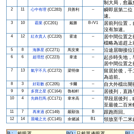
制大局，愈贏
2
11
--
心中有理
(CC283)
貝善利
瞬即居第二位
速。
3
10
B-/V1
霸業
(CC201)
戴勝
居前列位置，
沒有加速。
4
12
--
紅衣貴人
(CC220)
霍達
居中間位置之
檔略為追趕上
5
8
--
海豚星
(CC271)
馬安東
沿途居啣接位
6
6
--
超理想
(CC223)
韋達
起步時失地，
居中間位置之
7
13
--
氣宇不凡
(CC272)
梁明偉
留居於後，千
為追前。
8
3
--
好彩數
(CC205)
卡爾
自大外檔出閘
9
9
--
多寶之星
(CC164)
魯柏軒
居後列，直路
10
4
--
先鋒烈馬
(CC171)
韋米高
早段居後列，
至最後二百米
11
7
B
再來過
(CC149)
嚴顯強
跟跑而回。
12
14
B1
晨曦之光
(CC145)
余健誠
領放至千二米
B :
BO :
BL :
戴眼罩
只戴單邊眼罩