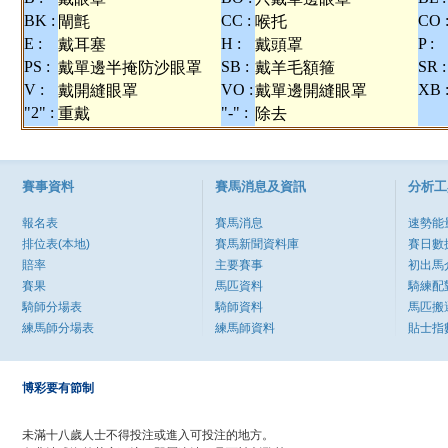
BK :
CC :
CO 
閘氈
喉托
E :
H :
P :
戴耳塞
戴頭罩
PS :
SB :
SR :
戴單邊半掩防沙眼罩
戴羊毛額箍
V :
VO :
XB 
戴開縫眼罩
戴單邊開縫眼罩
"2" :
"-" :
重戴
除去
賽事資料
賽馬消息及資訊
分析工
報名表
賽馬消息
速勢能
排位表(本地)
賽馬新聞資料庫
賽日數
賠率
主要賽事
初出馬
賽果
馬匹資料
騎練配
騎師分場表
騎師資料
馬匹搬
練馬師分場表
練馬師資料
貼士指
博彩要有節制
未滿十八歲人士不得投注或進入可投注的地方。