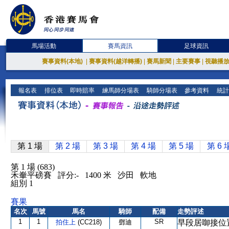
馬場活動
賽馬資訊
足球資訊
賽事資料(本地)
|
賽事資料(越洋轉播)
|
賽馬新聞
|
主要賽事
|
視聽播
報名表
排位表
即時賠率
練馬師分場表
騎師分場表
參考資料
統計
第 1 場
第 2 場
第 3 場
第 4 場
第 5 場
第 6 
第 1 場 (683)
禾輋平磅賽 評分:- 1400 米 沙田 軟地
組別 1
賽果
名次
馬號
馬名
騎師
配備
走勢評述
1
1
SR
拍住上
(CC218)
鄧迪
早段居啣接位