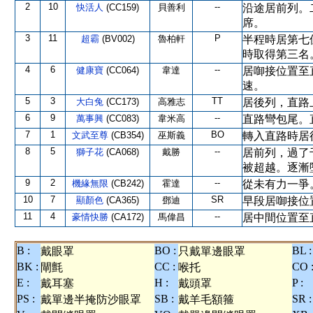
2
10
--
快活人
(CC159)
貝善利
沿途居前列。
席。
3
11
P
超霸
(BV002)
魯柏軒
半程時居第七
時取得第三名
4
6
--
健康寶
(CC064)
韋達
居啣接位置至
速。
5
3
TT
大白兔
(CC173)
高雅志
居後列，直路
6
9
--
萬事興
(CC083)
韋米高
直路彎包尾。
7
1
BO
文武至尊
(CB354)
巫斯義
轉入直路時居
8
5
--
獅子花
(CA068)
戴勝
居前列，過了
被超越。逐漸
9
2
--
機緣無限
(CB242)
霍達
從未有力一爭
10
7
SR
顯顏色
(CA365)
鄧迪
早段居啣接位
11
4
--
豪情快勝
(CA172)
馬偉昌
居中間位置至
B :
BO :
BL :
戴眼罩
只戴單邊眼罩
BK :
CC :
CO 
閘氈
喉托
E :
H :
P :
戴耳塞
戴頭罩
PS :
SB :
SR :
戴單邊半掩防沙眼罩
戴羊毛額箍