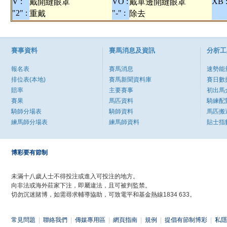
V :
VO :
XB 
戴開縫眼罩
戴單邊開縫眼罩
"2" :
"-" :
重戴
除去
賽事資料
賽馬消息及資訊
分析工
報名表
賽馬消息
速勢能
排位表(本地)
賽馬新聞資料庫
賽日數
賠率
主要賽事
初出馬
賽果
馬匹資料
騎練配
騎師分場表
騎師資料
馬匹搬
練馬師分場表
練馬師資料
貼士指
博彩要有節制
未滿十八歲人士不得投注或進入可投注的地方。
向非法或海外莊家下注，即屬違法，且可被判監禁。
切勿沉迷賭博，如需尋求輔導協助，可致電平和基金熱線1834 633。
常見問題
|
聯絡我們
|
傳媒專用區
|
網頁指南
|
規例
|
提倡有節制博彩
|
私隱