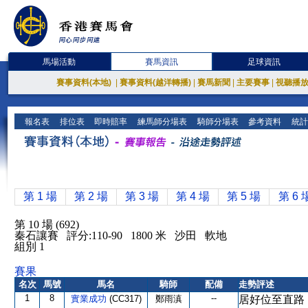
馬場活動
賽馬資訊
足球資訊
賽事資料(本地)
|
賽事資料(越洋轉播)
|
賽馬新聞
|
主要賽事
|
視聽播
報名表
排位表
即時賠率
練馬師分場表
騎師分場表
參考資料
統計
第 1 場
第 2 場
第 3 場
第 4 場
第 5 場
第 6 
第 10 場 (692)
秦石讓賽 評分:110-90 1800 米 沙田 軟地
組別 1
賽果
名次
馬號
馬名
騎師
配備
走勢評述
1
8
--
實業成功
(CC317)
鄭雨滇
居好位至直路