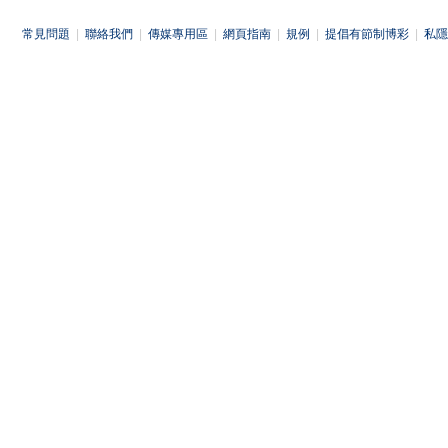
常見問題
|
聯絡我們
|
傳媒專用區
|
網頁指南
|
規例
|
提倡有節制博彩
|
私隱