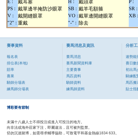
E :
H :
P :
戴耳塞
戴頭罩
PS :
SB :
SR :
戴單邊半掩防沙眼罩
戴羊毛額箍
V :
VO :
XB 
戴開縫眼罩
戴單邊開縫眼罩
"2" :
"-" :
重戴
除去
賽事資料
賽馬消息及資訊
分析工
報名表
賽馬消息
速勢能
排位表(本地)
賽馬新聞資料庫
賽日數
賠率
主要賽事
初出馬
賽果
馬匹資料
騎練配
騎師分場表
騎師資料
馬匹搬
練馬師分場表
練馬師資料
貼士指
博彩要有節制
未滿十八歲人士不得投注或進入可投注的地方。
向非法或海外莊家下注，即屬違法，且可被判監禁。
切勿沉迷賭博，如需尋求輔導協助，可致電平和基金熱線1834 633。