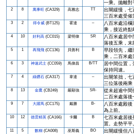
一乘。拋離對
2
8
TT
萬事旺
(CA329)
高雅志
出閘緩慢，七
三百米處受催
3
2
--
得令威
(BT125)
霍達
八百米處沿欄
乘，接近終點
4
10
SR
好利高
(CC015)
梁明偉
八百米處居中
落後五乘，末
5
1
B
再飛飛
(CC136)
貝善利
早段領先，繼
乘，二百米處
6
3
B/TT
神速武士
(CC059)
馬偉昌
居中間位置，
保持同速。
7
4
--
綠鑽石
(CA317)
韋達
出閘笨拙，七
三位落後兩乘
8
13
SR-
金鷹
(CB249)
嚴顯強
從未超逾中間
二百米處落後
9
7
B-
大躍馬
(CC175)
戴勝
八百米處殿後
為上前。
10
12
B
德雲精英
(CA166)
卡爾
七百米處居後
置。走勢平平
11
5
BO
數糊
(CA008)
巫斯義
出閘緩慢但八