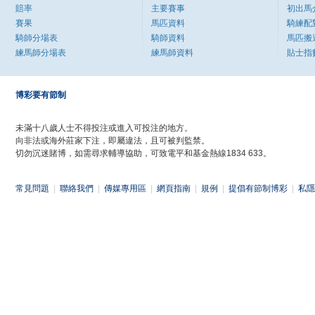
賠率
主要賽事
初出馬
賽果
馬匹資料
騎練配
騎師分場表
騎師資料
馬匹搬
練馬師分場表
練馬師資料
貼士指
博彩要有節制
未滿十八歲人士不得投注或進入可投注的地方。
向非法或海外莊家下注，即屬違法，且可被判監禁。
切勿沉迷賭博，如需尋求輔導協助，可致電平和基金熱線1834 633。
常見問題
|
聯絡我們
|
傳媒專用區
|
網頁指南
|
規例
|
提倡有節制博彩
|
私隱