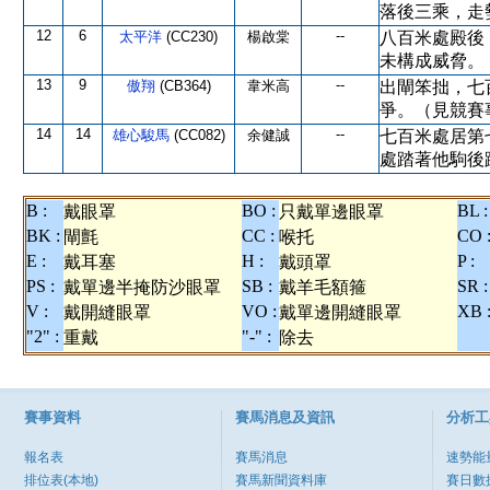
落後三乘，走
12
6
--
太平洋
(CC230)
楊啟棠
八百米處殿後
未構成威脅。
13
9
--
傲翔
(CB364)
韋米高
出閘笨拙，七
爭。（見競賽
14
14
--
雄心駿馬
(CC082)
余健誠
七百米處居第
處踏著他駒後
B :
BO :
BL :
戴眼罩
只戴單邊眼罩
BK :
CC :
CO 
閘氈
喉托
E :
H :
P :
戴耳塞
戴頭罩
PS :
SB :
SR :
戴單邊半掩防沙眼罩
戴羊毛額箍
V :
VO :
XB 
戴開縫眼罩
戴單邊開縫眼罩
"2" :
"-" :
重戴
除去
賽事資料
賽馬消息及資訊
分析工
報名表
賽馬消息
速勢能
排位表(本地)
賽馬新聞資料庫
賽日數