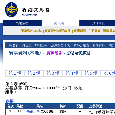
馬場活動
賽馬資訊
足球資訊
賽事資料(本地)
|
賽事資料(越洋轉播)
|
賽馬新聞
|
主要賽事
|
視聽播
報名表
排位表
即時賠率
練馬師分場表
騎師分場表
參考資料
統計
第 1 場
第 2 場
第 3 場
第 4 場
第 5 場
第 6 
第 8 場 (690)
顯徑讓賽 評分:90-70 1000 米 沙田 軟地
組別 1
賽果
名次
馬號
馬名
騎師
配備
走勢評述
1
11
--
飛躍之星
(CC018)
鄧迪
七百米處居第