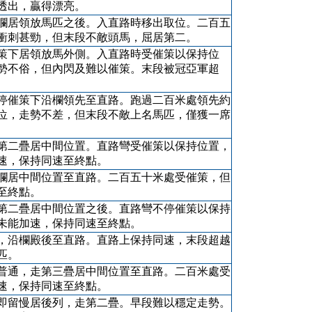
透出，贏得漂亮。
欄居領放馬匹之後。入直路時移出取位。二百五
衝刺甚勁，但末段不敵頭馬，屈居第二。
策下居領放馬外側。入直路時受催策以保持位
勢不俗，但內閃及難以催策。末段被冠亞軍超
停催策下沿欄領先至直路。跑過二百米處領先約
位，走勢不差，但末段不敵上名馬匹，僅獲一席
第二疊居中間位置。直路彎受催策以保持位置，
速，保持同速至終點。
欄居中間位置至直路。二百五十米處受催策，但
至終點。
第二疊居中間位置之後。直路彎不停催策以保持
未能加速，保持同速至終點。
，沿欄殿後至直路。直路上保持同速，末段超越
匹。
普通，走第三疊居中間位置至直路。二百米處受
速，保持同速至終點。
即留慢居後列，走第二疊。早段難以穩定走勢。