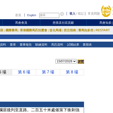
登入
/
登記
常見問題
首頁
English
馬會會員
慈善及社區貢獻
馬會知多
放區
|
國際賽馬
|
香港國際馬匹拍賣會
|
從化馬場
|
投注指南
|
賽馬知多些
|
RESTART
資料
賽果
賽事報告
騎練資料
馬匹資料
試閘結果
賽期表
5 場
第 6 場
第 7 場
第 8 場
欄居後列至直路。二百五十米處催策下衝刺強