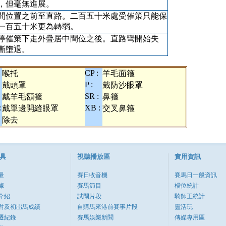
，但毫無進展。
間位置之前至直路。二百五十米處受催策只能保
一百五十米更為轉弱。
停催策下走外疊居中間位之後。直路彎開始失
漸墮退。
CP :
喉托
羊毛面箍
P :
戴頭罩
戴防沙眼罩
SR :
戴羊毛額箍
鼻箍
:
XB :
戴單邊開縫眼罩
交叉鼻箍
除去
具
視聽播放區
實用資訊
量
賽日收音機
賽馬日一般資訊
據
賽馬節目
檔位統計
介紹
試閘片段
騎師王統計
對及初岀馬成績
自購馬來港前賽事片段
靈活玩
遷紀錄
賽馬娛樂新聞
傳媒專用區