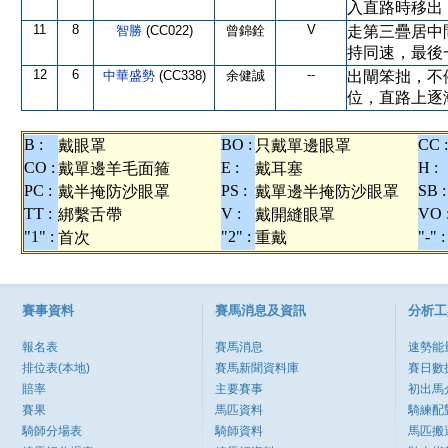
入直路時移出
11
8
V
智勝
(CC022)
曾錦銓
走第三疊居中
持同速，最後
12
6
--
中華盛勢
(CC338)
余健誠
出閘笨拙，不
位，直路上逐
B :
BO :
CC :
戴眼罩
只戴單邊眼罩
CO :
E :
H :
戴單邊羊毛面箍
戴耳塞
PC :
PS :
SB :
戴半掩防沙眼罩
戴單邊半掩防沙眼罩
TT :
V :
VO 
綁繫舌帶
戴開縫眼罩
"1" :
"2" :
"-" :
首次
重戴
賽事資料
賽馬消息及資訊
分析工
報名表
賽馬消息
速勢能
排位表(本地)
賽馬新聞資料庫
賽日數
賠率
主要賽事
初出馬
賽果
馬匹資料
騎練配
騎師分場表
騎師資料
馬匹搬