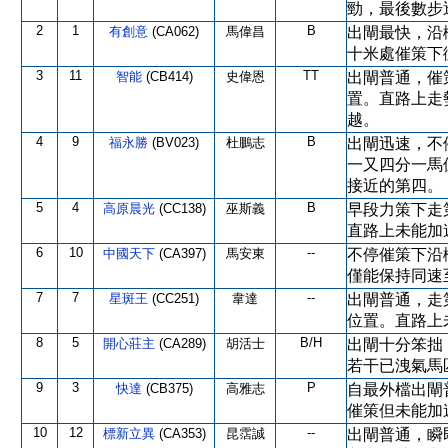
勁，最後數步
2
1
B
有創意
(CA062)
馬偉昌
出閘最快，沿
十米處催策下
3
11
TT
智能
(CB414)
史偉恩
出閘普通，催
置。直路上走
越。
4
9
B
福永勝
(BV023)
杜鵬志
出閘迅速，不
一又四分一馬
接近的第四。
5
4
B
高原晨光
(CC138)
巫斯義
早段力策下走
直路上未能加
6
10
--
中國天下
(CA397)
馬安東
不停催策下沿
僅能保持同速
7
7
--
星斑王
(CC251)
韋達
出閘普通，走
位置。直路上
8
5
B/H
開心莊主
(CA289)
胡活士
出閘十分笨拙
若干已洩氣馬
9
3
P
快達
(CB375)
高雅志
自最外檔出閘
催策但未能加
10
12
--
標新立異
(CA353)
昆霑誠
出閘普通，瞬