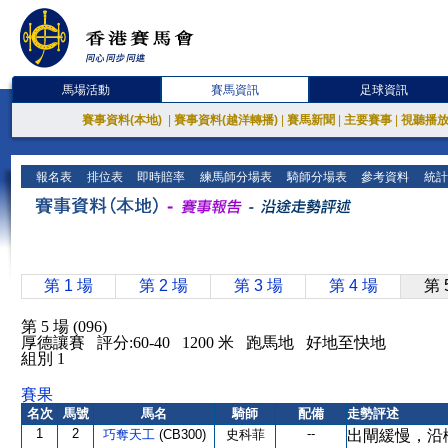
馬場活動
賽馬資訊
足球資訊
賽事資料(本地)
|
賽事資料(越洋轉播)
|
賽馬新聞
|
主要賽事
|
視聽播
報名表
排位表
即時賠率
練馬師分場表
騎師分場表
參考資料
統計
第 1 場
第 2 場
第 3 場
第 4 場
第 
第 5 場 (096)
厚德讓賽 評分:60-40 1200 米 跑馬地 好地至快地
組別 1
賽果
名次
馬號
馬名
騎師
配備
走勢評述
1
2
--
巧奪天工
(CB300)
史科菲
出閘緩慢，沿