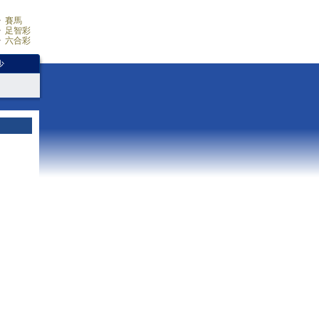
賽馬
足智彩
六合彩
少