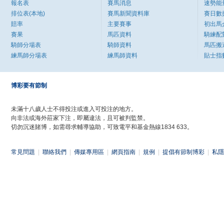
報名表
賽馬消息
速勢能
排位表(本地)
賽馬新聞資料庫
賽日數
賠率
主要賽事
初出馬
賽果
馬匹資料
騎練配
騎師分場表
騎師資料
馬匹搬
練馬師分場表
練馬師資料
貼士指
博彩要有節制
未滿十八歲人士不得投注或進入可投注的地方。
向非法或海外莊家下注，即屬違法，且可被判監禁。
切勿沉迷賭博，如需尋求輔導協助，可致電平和基金熱線1834 633。
常見問題
|
聯絡我們
|
傳媒專用區
|
網頁指南
|
規例
|
提倡有節制博彩
|
私隱