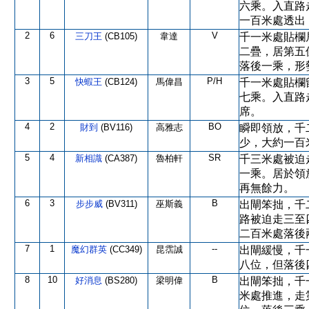
六乘。入直路
一百米處透出
2
6
V
三刀王
(CB105)
韋達
千一米處貼欄
二疊，居第五
落後一乘，形
3
5
P/H
快蝦王
(CB124)
馬偉昌
千一米處貼欄
七乘。入直路
席。
4
2
BO
財到
(BV116)
高雅志
瞬即領放，千
少，大約一百
5
4
SR
新相識
(CA387)
魯柏軒
千三米處被迫
一乘。居於領
再無餘力。
6
3
B
步步威
(BV311)
巫斯義
出閘笨拙，千
路被迫走三至
二百米處落後
7
1
--
魔幻群英
(CC349)
昆霑誠
出閘緩慢，千
八位，但落後
8
10
B
好消息
(BS280)
梁明偉
出閘笨拙，千
米處推進，走