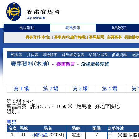
馬場活動
賽馬資訊
足球資訊
賽事資料(本地)
|
賽事資料(越洋轉播)
|
賽馬新聞
|
主要賽事
|
視聽播
報名表
排位表
即時賠率
練馬師分場表
騎師分場表
參考資料
統計
第 1 場
第 2 場
第 3 場
第 4 場
第 
第 6 場 (097)
富善讓賽 評分:75-55 1650 米 跑馬地 好地至快地
組別 1
賽果
名次
馬號
馬名
騎師
配備
走勢評述
1
11
V
神將福星
(CC051)
霍達
千一米處貼欄