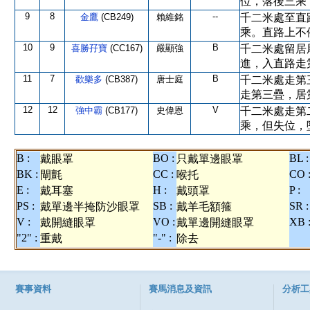
位，落後三乘
9
8
--
金鷹
(CB249)
賴維銘
千二米處至直
乘。直路上不
10
9
B
喜勝孖寶
(CC167)
嚴顯強
千二米處留居
進，入直路走
11
7
B
歡樂多
(CB387)
唐士庭
千二米處走第
走第三疊，居
12
12
V
強中霸
(CB177)
史偉恩
千二米處走第
乘，但失位，
B :
BO :
BL :
戴眼罩
只戴單邊眼罩
BK :
CC :
CO 
閘氈
喉托
E :
H :
P :
戴耳塞
戴頭罩
PS :
SB :
SR :
戴單邊半掩防沙眼罩
戴羊毛額箍
V :
VO :
XB 
戴開縫眼罩
戴單邊開縫眼罩
"2" :
"-" :
重戴
除去
賽事資料
賽馬消息及資訊
分析工