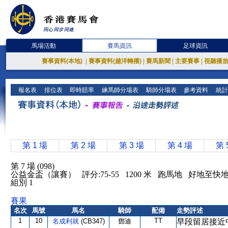
馬場活動
賽馬資訊
足球資訊
賽事資料(本地)
|
賽事資料(越洋轉播)
|
賽馬新聞
|
主要賽事
|
視聽播
報名表
排位表
即時賠率
練馬師分場表
騎師分場表
參考資料
統計
第 1 場
第 2 場
第 3 場
第 4 場
第 
第 7 場 (098)
公益金盃（讓賽） 評分:75-55 1200 米 跑馬地 好地至快
組別 1
賽果
名次
馬號
馬名
騎師
配備
走勢評述
1
10
TT
名成利就
(CB347)
鄧迪
早段留居接近