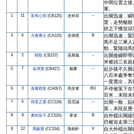
中間位置之後
軍。
1
11
--
富有心得
(CB125)
史科菲
出閘迅速，瞬
置，走勢暢順
拚之下獲並頭
3
6
B
大唐勇士
(CA225)
史偉恩
出閘迅速，緊
馬不足三乘入
勁，緊隨頭馬
4
2
--
晴歌
(CB237)
巫斯義
出閘後瞬即帶
米被頭三名超
5
7
--
金津寶
(CB427)
戴勝
起步後不久難
八百米處爭奪
一度透出，其
6
3
BO
喜勝群龍
(CA057)
馬安東
不停催策下在
百米，末段未
7
5
--
得意之選
(CC229)
昆霑誠
出閘一般，貼
策，末段反應
8
9
B
奧利皇子
(CC025)
韋達
自外檔出閘緩
仍被迫走第三
9
12
V
馬駿寶
(CC334)
魯柏軒
自大外檔出閘