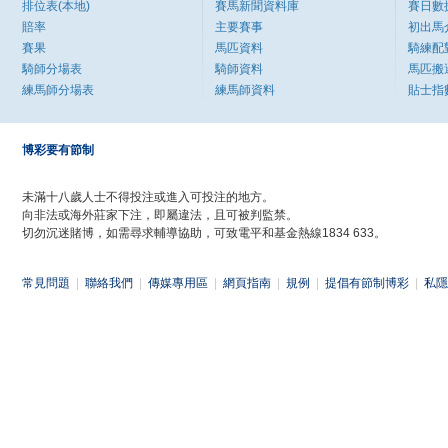
排位表(本地)
賽馬新聞資料庫
賽日數
賠率
主要賽事
初出馬
賽果
馬匹資料
騎練配
騎師分場表
騎師資料
馬匹搬
練馬師分場表
練馬師資料
貼士指
博彩要有節制
未滿十八歲人士不得投注或進入可投注的地方。
向非法或海外莊家下注，即屬違法，且可被判監禁。
切勿沉迷賭博，如需尋求輔導協助，可致電平和基金熱線1834 633。
常見問題
|
聯絡我們
|
傳媒專用區
|
網頁指南
|
規例
|
提倡有節制博彩
|
私隱