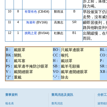
步上前，落後
段力竭。
10
8
B
有聲有色
(CB404)
鄭雨滇
早段催策下仍
走勢，沒有威
11
4
SR
海邊和
(BV166)
高雅志
瞬即居後列，
路與他駒並列
12
1
B1
挑戰之星
(BV044)
杜鵬志
出閘緩慢，在
而回。
B :
BO :
BL :
戴眼罩
只戴單邊眼罩
BK :
CC :
CO 
閘氈
喉托
E :
H :
P :
戴耳塞
戴頭罩
PS :
SB :
SR :
戴單邊半掩防沙眼罩
戴羊毛額箍
V :
VO :
XB 
戴開縫眼罩
戴單邊開縫眼罩
"2" :
"-" :
重戴
除去
賽事資料
賽馬消息及資訊
分析工
報名表
賽馬消息
速勢能