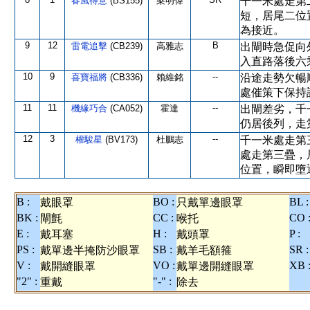
春風得意
(BS155)
梁明偉
千一米處走第
短，居尾二位
為接近。
9
12
B
雷電追擊
(CB239)
高雅志
出閘時急促向
入直路落後六
10
9
--
喜寶福將
(CB336)
賴維銘
沿途走勢欠暢
處催策下保持
11
11
--
機緣巧合
(CA052)
霍達
出閘差劣，千
仍居後列，走
12
3
--
權駿星
(BV173)
杜鵬志
千一米處走第
處走第三疊，
位置，瞬即墮
B :
BO :
BL :
戴眼罩
只戴單邊眼罩
BK :
CC :
CO 
閘氈
喉托
E :
H :
P :
戴耳塞
戴頭罩
PS :
SB :
SR :
戴單邊半掩防沙眼罩
戴羊毛額箍
V :
VO :
XB 
戴開縫眼罩
戴單邊開縫眼罩
"2" :
"-" :
重戴
除去