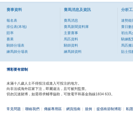
賽事資料
賽馬消息及資訊
分析工
報名表
賽馬消息
速勢能
排位表(本地)
賽馬新聞資料庫
賽日數
賠率
主要賽事
初出馬
賽果
馬匹資料
騎練配
騎師分場表
騎師資料
馬匹搬
練馬師分場表
練馬師資料
貼士指
博彩要有節制
未滿十八歲人士不得投注或進入可投注的地方。
向非法或海外莊家下注，即屬違法，且可被判監禁。
切勿沉迷賭博，如需尋求輔導協助，可致電平和基金熱線1834 633。
常見問題
|
聯絡我們
|
傳媒專用區
|
網頁指南
|
規例
|
提倡有節制博彩
|
私隱