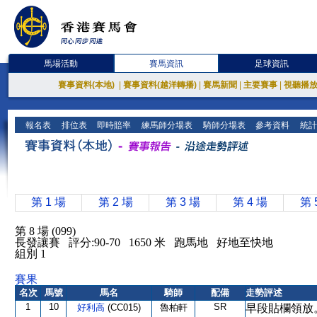
馬場活動
賽馬資訊
足球資訊
賽事資料(本地)
|
賽事資料(越洋轉播)
|
賽馬新聞
|
主要賽事
|
視聽播
報名表
排位表
即時賠率
練馬師分場表
騎師分場表
參考資料
統計
第 1 場
第 2 場
第 3 場
第 4 場
第 
第 8 場 (099)
長發讓賽 評分:90-70 1650 米 跑馬地 好地至快地
組別 1
賽果
名次
馬號
馬名
騎師
配備
走勢評述
1
10
SR
好利高
(CC015)
魯柏軒
早段貼欄領放