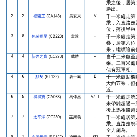
乘之後，居第
勝出。
2
2
V
福驥王
(CA148)
馬安東
千一米處走第
乘，入直路走
位，落後半乘
3
8
--
包裝福星
(CB223)
韋達
千一米處走第
疊，居第六位
乘，繼續追前
4
4
--
新強之寶
(CC270)
戴勝
自千二米處至
乘。二百米處
似有冠軍相。
4
6
B
默契
(BT122)
唐士庭
千一米處貼欄
大約五乘，但
近。
6
5
V/TT
得得寶
(CA063)
馬偉昌
千一米處走第
未帶離超過一
後上馬相繼超
7
7
--
太平洋
(CC230)
巫斯義
千一米處居第
乘。直路走勢
全力施為。
8
1
SR