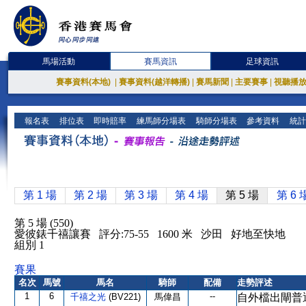
馬場活動
賽馬資訊
足球資訊
賽事資料(本地)
|
賽事資料(越洋轉播)
|
賽馬新聞
|
主要賽事
|
視聽播
報名表
排位表
即時賠率
練馬師分場表
騎師分場表
參考資料
統計
第 1 場
第 2 場
第 3 場
第 4 場
第 5 場
第 6 
第 5 場 (550)
愛彼錶千禧讓賽 評分:75-55 1600 米 沙田 好地至快地
組別 1
賽果
名次
馬號
馬名
騎師
配備
走勢評述
1
6
--
千禧之光
(BV221)
馬偉昌
自外檔出閘普