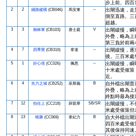
步上前。四百
2
2
--
綫路縱橫
(CB046)
馬安東
出閘迅速，走
側至直路。三
超越。
3
3
V
御林軍
(CB103)
唐士庭
出閘緩慢，瞬
外疊，略為上
第三負於前兩
4
7
--
四季寶
(CB310)
韋達
出閘緩慢，逐
後。三百米處
5
1
--
好心境
(CC026)
佩恩
出閘緩慢，瞬
十米處受催策
近。
6
4
B
先力之城
(CB252)
巫斯義
自外檔出閘普
外疊，略為上
終點時最為接
7
12
SB/SR
拍住上
(CC218)
薛凱華
出閘緩慢，不
米處受催策但
8
13
B
曉勝
(CC069)
韋紀力
自大外檔出閘
四百米處受催
其後保持同速