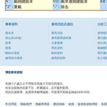
V :
VO :
XB 
戴開縫眼罩
戴單邊開縫眼罩
"2" :
"-" :
重戴
除去
賽事資料
賽馬消息及資訊
分析工
報名表
賽馬消息
速勢能
排位表(本地)
賽馬新聞資料庫
賽日數
賠率
主要賽事
初出馬
賽果
馬匹資料
騎練配
騎師分場表
騎師資料
馬匹搬
練馬師分場表
練馬師資料
貼士指
博彩要有節制
未滿十八歲人士不得投注或進入可投注的地方。
向非法或海外莊家下注，即屬違法，且可被判監禁。
切勿沉迷賭博，如需尋求輔導協助，可致電平和基金熱線1834 633。
常見問題
|
聯絡我們
|
傳媒專用區
|
網頁指南
|
規例
|
提倡有節制博彩
|
私隱