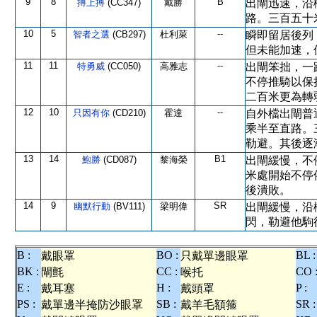
9
8
B
搏上搏
(CC347)
戴勝
出閘迅速，沿
路。三百五十
10
5
--
智者之選
(CB297)
杜利萊
瞬即留居後列
但未能加速，
11
11
--
特勇威
(CC050)
高雅志
出閘笨拙，一
不停推騎以保
二百米更為轉
12
10
--
只因有你
(CD210)
霍達
自外檔出閘普
乘半至直路。
勒避。其後逐
13
14
B1
鮑勝
(CD087)
黎海榮
出閘緩慢，不
米處開始不停
後潰敗。
14
9
SR
幽默行動
(BV111)
梁明偉
出閘緩慢，沿
閃，勒避他駒
B :
BO :
BL :
戴眼罩
只戴單邊眼罩
BK :
CC :
CO 
閘氈
喉托
E :
H :
P :
戴耳塞
戴頭罩
PS :
SB :
SR :
戴單邊半掩防沙眼罩
戴羊毛額箍